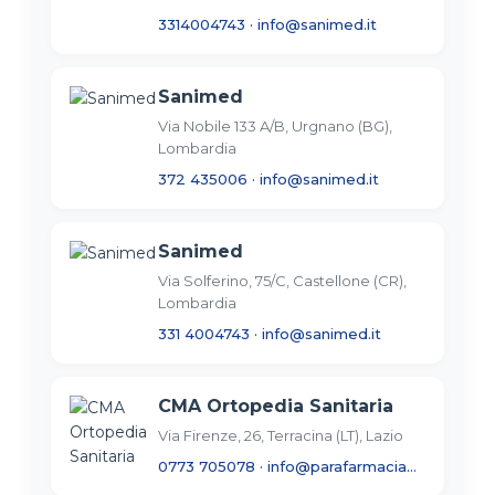
3314004743
·
info@sanimed.it
Sanimed
Via Nobile 133 A/B, Urgnano (BG),
Lombardia
372 435006
·
info@sanimed.it
Sanimed
Via Solferino, 75/C, Castellone (CR),
Lombardia
331 4004743
·
info@sanimed.it
CMA Ortopedia Sanitaria
Via Firenze, 26, Terracina (LT), Lazio
0773 705078
·
info@parafarmaciaortopedicacma.com