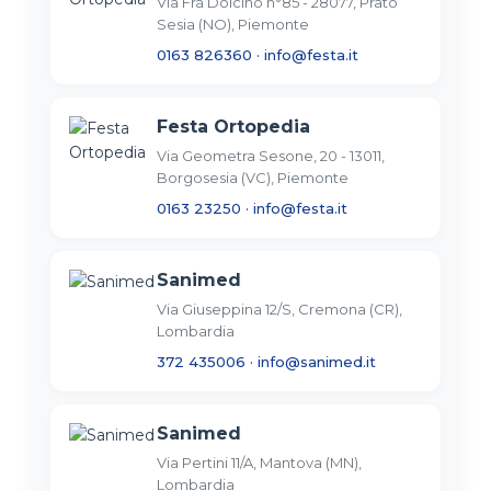
Via Frà Dolcino n°85 - 28077, Prato
Sesia (NO), Piemonte
0163 826360
·
info@festa.it
Festa Ortopedia
Via Geometra Sesone, 20 - 13011,
Borgosesia (VC), Piemonte
0163 23250
·
info@festa.it
Sanimed
Via Giuseppina 12/S, Cremona (CR),
Lombardia
372 435006
·
info@sanimed.it
Sanimed
Via Pertini 11/A, Mantova (MN),
Lombardia