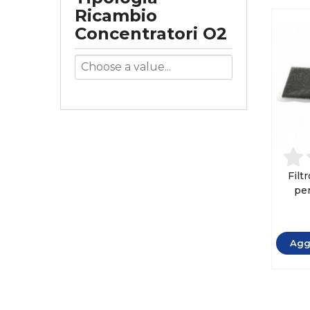
Ricambio
Concentratori O2
Filt
pe
N
Aggi