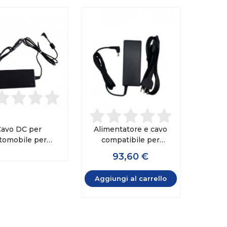
avo DC per
Alimentatore e cavo
tomobile per
compatibile per
ogen One G2
Inogen One G3
93,60 €
Aggiungi al carrello