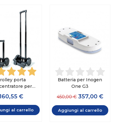
rolley porta
Batteria per Inogen
centratore per
One G3
en Rove 6, One
160,55 €
357,00 €
450,00 €
3 e One G5
ungi al carrello
Aggiungi al carrello