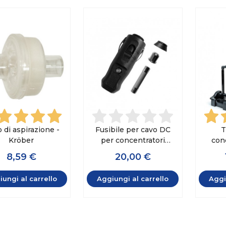
o di aspirazione -
Fusibile per cavo DC
T
Kröber
per concentratori
con
Inogen - 2 pezzi
Inog
8,59 €
20,00 €
G
ungi al carrello
Aggiungi al carrello
Aggi