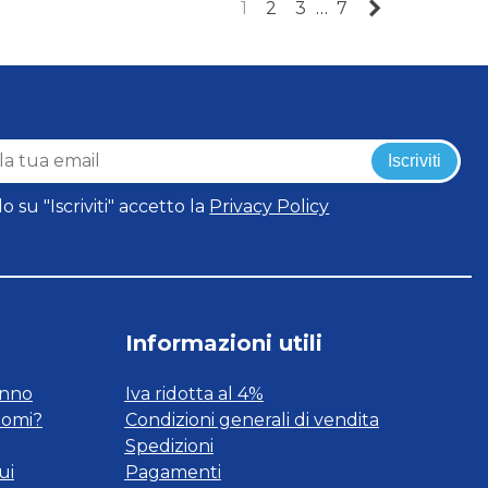
Successivo
1
2
3
…
7
Iscriviti
o su "Iscriviti" accetto la
Privacy Policy
Informazioni utili
onno
Iva ridotta al 4%
tomi?
Condizioni generali di vendita
Spedizioni
ui
Pagamenti