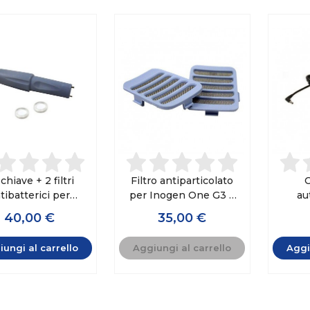
 chiave + 2 filtri
Filtro antiparticolato
C
tibatterici per
per Inogen One G3 a
au
en One G2 & G3 &
basso flusso
Inoge
40,00 €
35,00 €
G5
G5 e 
ungi al carrello
Aggiungi al carrello
Aggi