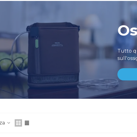
Os
Tutto q
sull'oss
nza