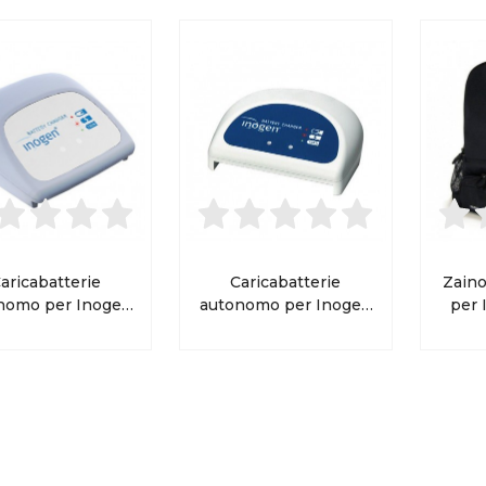
aricabatterie
Caricabatterie
Zaino
nomo per Inogen
autonomo per Inogen
per 
One G3
One G2