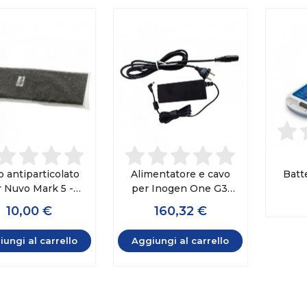
ro antiparticolato
Alimentatore e cavo
Batt
r Nuvo Mark 5 -
per Inogen One G3,
idek Medical
G4, G5, Rove 4 e Rove
10,00 €
160,32 €
6
ungi al carrello
Aggiungi al carrello