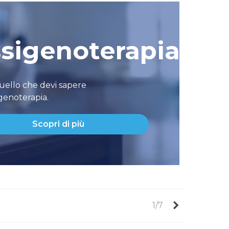
sigenoterapia
uello che devi sapere
igenoterapia.
Scopri di più
Successivo
1/7