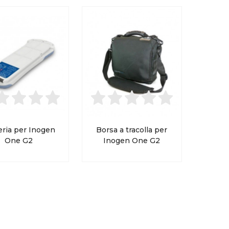
eria per Inogen
Borsa a tracolla per
One G2
Inogen One G2