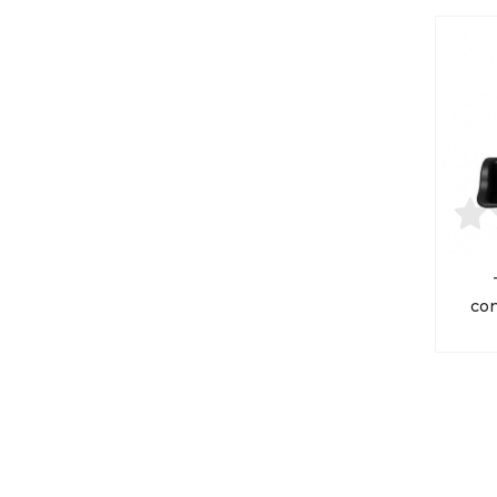
con
I