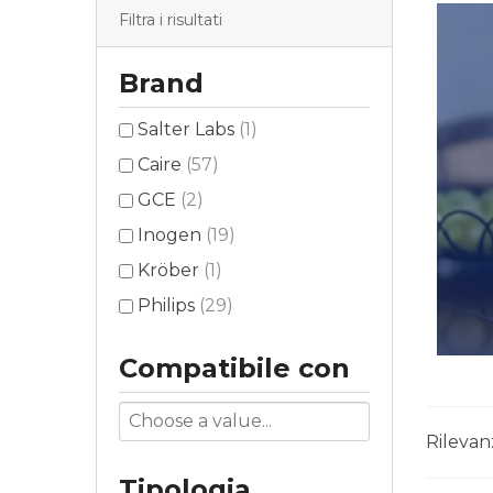
Filtra i risultati
Brand
Salter Labs
(1)
Caire
(57)
GCE
(2)
Inogen
(19)
Kröber
(1)
Philips
(29)
Compatibile con
Rileva
Tipologia