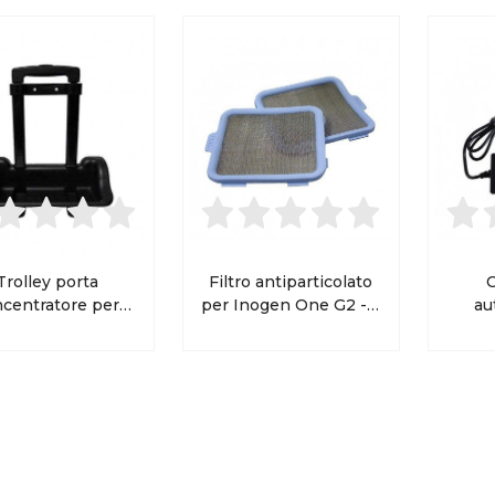
Trolley porta
Filtro antiparticolato
C
centratore per
per Inogen One G2 - 2
au
nogen One G2
pezzi
In