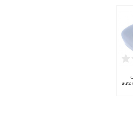
C
auto