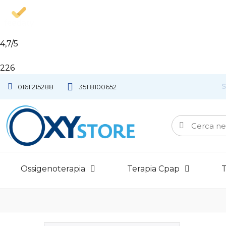
4,7
/5
226
0161 215288
351 8100652
Ossigenoterapia
Terapia Cpap
T