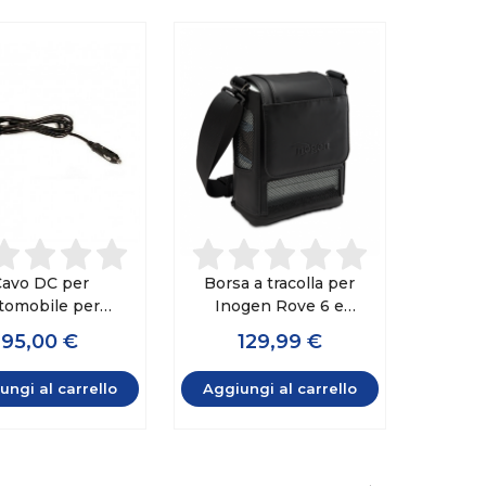
avo DC per
Borsa a tracolla per
tomobile per
Inogen Rove 6 e
n One G3 & G4 &
Inogen One G5
95,00 €
129,99 €
per Inogen Rove
6
ungi al carrello
Aggiungi al carrello