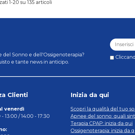
zati 1-20 su 135 articoli
 del Sonno e dell'Ossigenoterapia?
Cliccand
isto e tante news in anticipo.
a Clienti
Inizia da qui
al venerdì
Scopri la qualità del tuo s
- 13:00 / 14:00 - 17:30
Apnee del sonno: quali sin
Terapia CPAP: inizia da qui
no:
Ossigenoterapia: inizia da q