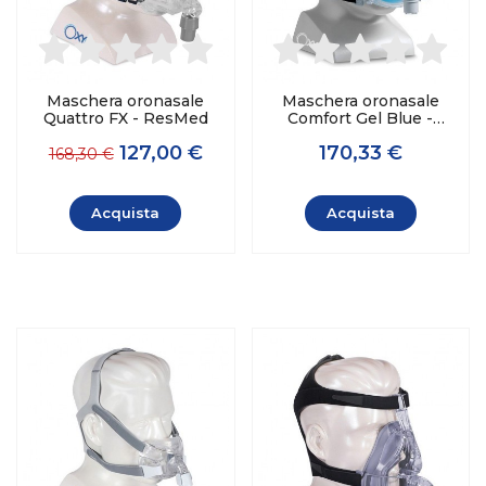
Maschera oronasale
Maschera oronasale
Quattro FX - ResMed
Comfort Gel Blue -
Philips Respironics
127,00 €
170,33 €
168,30 €
Acquista
Acquista