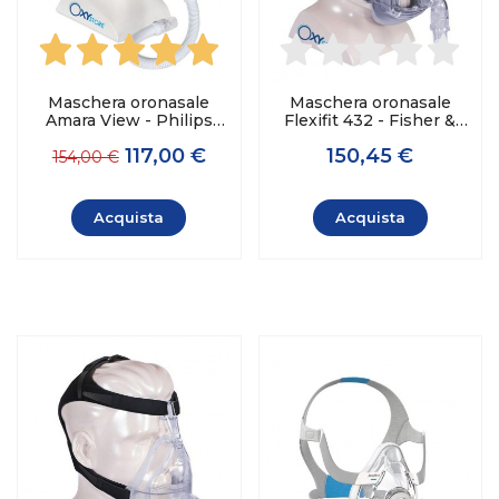
Maschera oronasale
Maschera oronasale
Amara View - Philips
Flexifit 432 - Fisher &
Respironics
Paykel
117,00 €
150,45 €
154,00 €
Acquista
Acquista