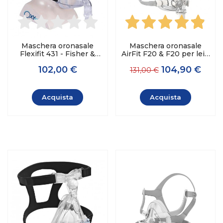
Maschera oronasale
Maschera oronasale
Flexifit 431 - Fisher &
AirFit F20 & F20 per lei -
Paykel
ResMed
102,00 €
104,90 €
131,00 €
Acquista
Acquista