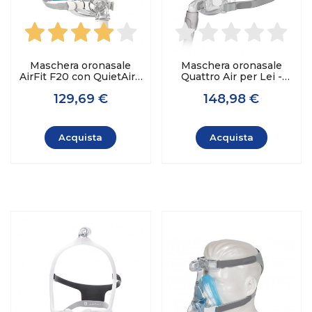
Maschera oronasale
Maschera oronasale
AirFit F20 con QuietAir -
Quattro Air per Lei -
ResMed
ResMed
129,69 €
148,98 €
Acquista
Acquista