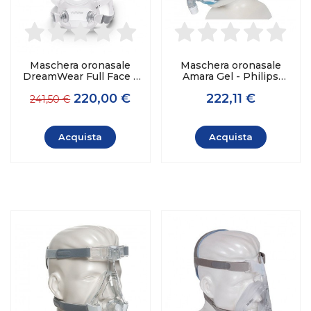
Maschera oronasale
Maschera oronasale
DreamWear Full Face -
Amara Gel - Philips
Philips Respironics
Respironics
220,00 €
222,11 €
241,50 €
Acquista
Acquista