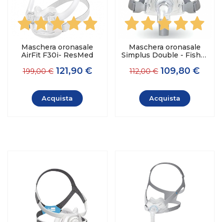
Maschera oronasale
Maschera oronasale
AirFit F30i- ResMed
Simplus Double - Fisher
& Paykel
121,90 €
109,80 €
199,00 €
112,00 €
Acquista
Acquista