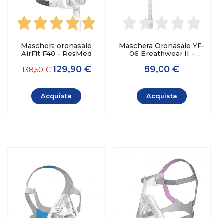
Maschera oronasale
Maschera Oronasale YF-
AirFit F40 - ResMed
06 Breathwear II -
Yuwell
129,90 €
89,00 €
138,50 €
Acquista
Acquista