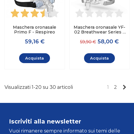
Maschera oronasale
Maschera oronasale YF-
Primo F - Respireo
02 Breathwear Series -
Yuwell
59,16 €
58,00 €
59,90 €
Acquista
Acquista
Su
Visualizzati 1-20 su 30 articoli
1
2
Iscriviti alla newsletter
Vuoi rimanere sempre informato sui temi delle