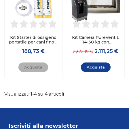
Kit Starter di ossigeno
Kit Camera PureVent L
portatile per cani fino a
14-30 kg con
10 kg - PawPrint
concentratore Compact
188,73 €
2.111,25 €
1025 DeVilbiss
2.372,19 €
Acquista
Acquista
Visualizzati 1-4 su 4 articoli
Iscriviti alla newsletter