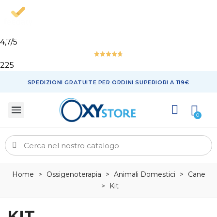
4,7
/5
225
SPEDIZIONI GRATUITE PER ORDINI SUPERIORI A 119€
Home
>
Ossigenoterapia
>
Animali Domestici
>
Cane
>
Kit
KIT