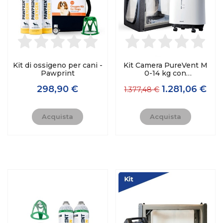
Kit di ossigeno per cani -
Kit Camera PureVent M
Pawprint
0-14 kg con
concentratore Yuwell 8F-
298,90 €
1.281,06 €
5A
1.377,48 €
Acquista
Acquista