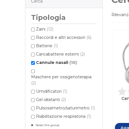
Cerca
Rilevan
Tipologia
Zaini
(12)
Raccordi e altri accessori
(6)
Batterie
(1)
Caricabatterie esterni
(2)
Cannule nasali
(10)
Maschere per ossigenoterapia
(2)
Umidificatori
(1)
Can
Gel idratanti
(2)
Pulsossimetro/saturimetro
(1)
Riabilitazione respiratoria
(1)
Reset this group
Aggi