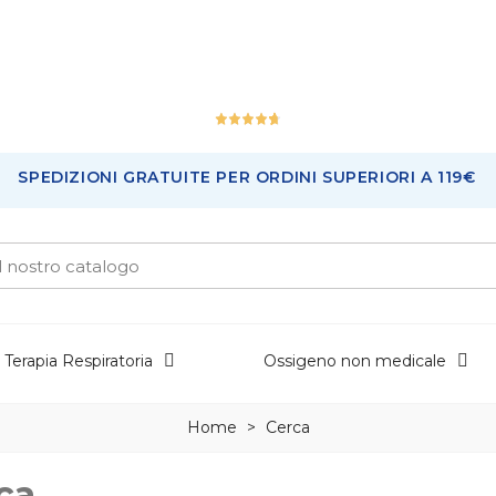
Ottimo
PEDIZIONI GRATUITE PER ORDINI SUPERIORI A 119€
226
Recensioni
Terapia Respiratoria
Ossigeno non medicale
Home
>
Cerca
ca