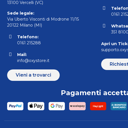
13100 Vercelli (VC)
Telefon
Sede legale:
0161 21
Via Uberto Visconti di Modrone 11/15
20122 Milano (MI)
Whatsa
351 810
Telefono:
0161 215288
Apri un Tick
supporto.oxys
Mail:
info@oxystore.it
Richies
Vieni a trovarci
Pagamenti accetta