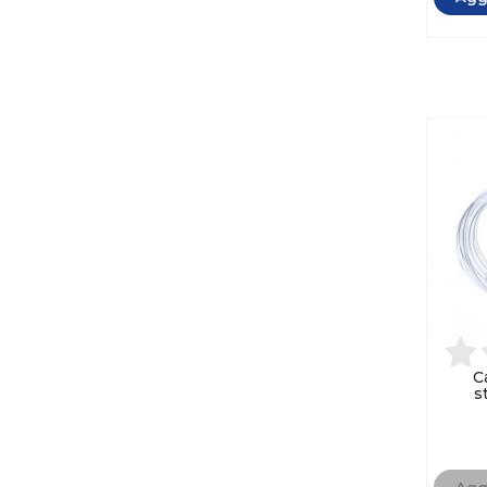
C
s
Aggi