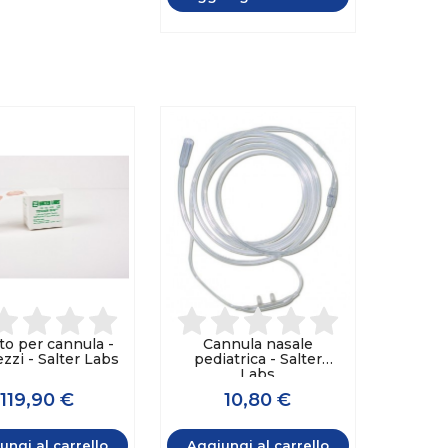
to per cannula -
Cannula nasale
zzi - Salter Labs
pediatrica - Salter
Labs
119,90 €
10,80 €
ungi al carrello
Aggiungi al carrello