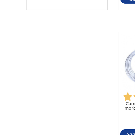
Cann
morb
Aggi