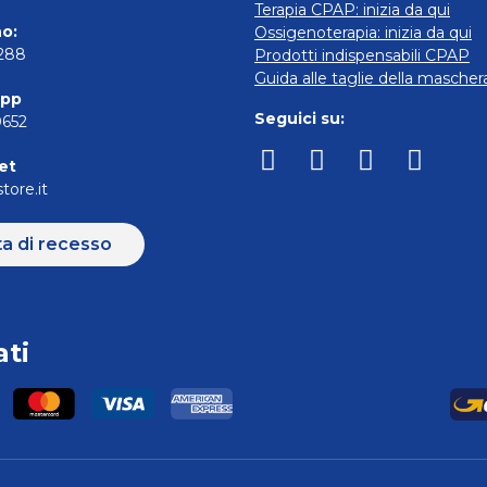
Terapia CPAP: inizia da qui
o:
Ossigenoterapia: inizia da qui
5288
Prodotti indispensabili CPAP
Guida alle taglie della masche
pp
Seguici su:
0652
et
tore.it
ta di recesso
ti