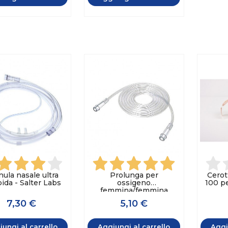
ula nasale ultra
Prolunga per
Cerot
ida - Salter Labs
ossigeno
100 pe
femmina/femmina
7,30 €
5,10 €
ungi al carrello
Aggiungi al carrello
Aggi