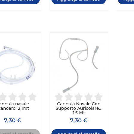
annula nasale
Cannula Nasale Con
tandard: 2,1mt
Supporto Auricolare |
1,5 Mt
7,30 €
7,30 €
ungi al carrello
Aggiungi al carrello