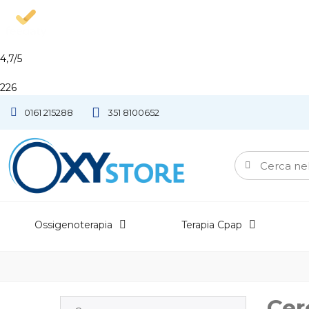
4,7
/5
226
S
0161 215288
351 8100652
Ossigenoterapia
Terapia Cpap
Cer