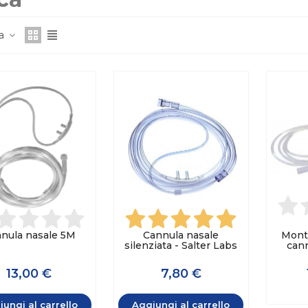
za
nula nasale 5M
Cannula nasale
Monta
silenziata - Salter Labs
cann
13,00 €
7,80 €
ungi al carrello
Aggiungi al carrello