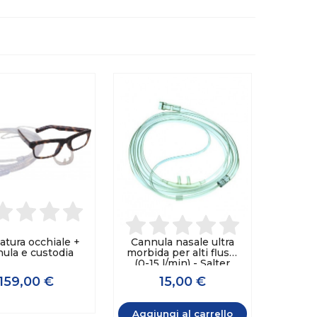
tura occhiale +
Cannula nasale ultra
ula e custodia
morbida per alti flussi
(0-15 l/min) - Salter
Labs
159,00 €
15,00 €
Aggiungi al carrello