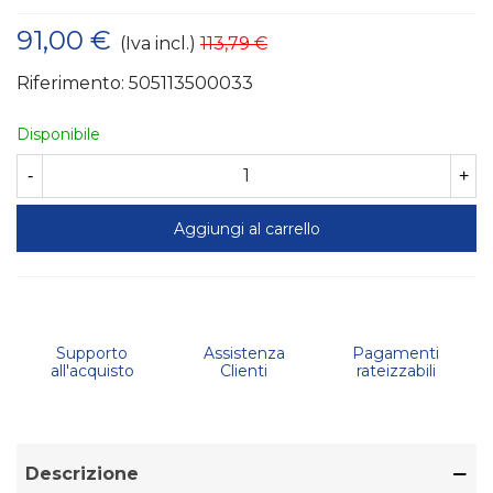
91,00 €
(Iva incl.)
113,79 €
Riferimento:
505113500033
Disponibile
-
+
Aggiungi al carrello
Supporto
Assistenza
Pagamenti
all'acquisto
Clienti
rateizzabili
Descrizione