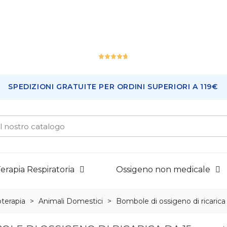
Ottimo
SPEDIZIONI GRATUITE PER ORDINI SUPERIORI A 119€
225
Recensioni
erapia Respiratoria
Ossigeno non medicale
terapia
>
Animali Domestici
>
Bombole di ossigeno di ricarica d