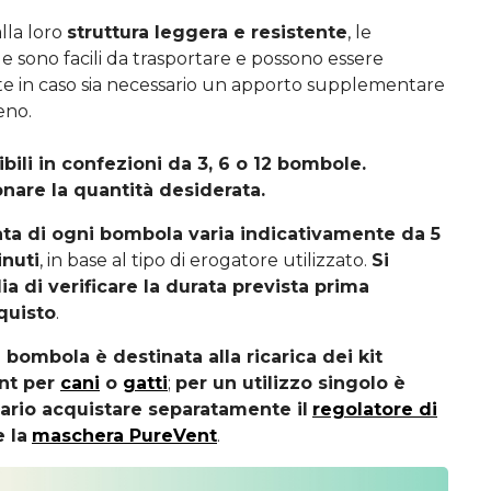
lla loro
struttura leggera e resistente
, le
 sono facili da trasportare e possono essere
ate in caso sia necessario un apporto supplementare
eno.
bili in confezioni da 3, 6 o 12 bombole.
nare la quantità desiderata.
ata di ogni bombola varia indicativamente da 5
inuti
, in base al tipo di erogatore utilizzato.
Si
ia di verificare la durata prevista prima
quisto
.
bombola è destinata alla ricarica dei kit
nt per
cani
o
gatti
;
per un utilizzo singolo è
ario acquistare separatamente il
regolatore di
e la
maschera PureVent
.