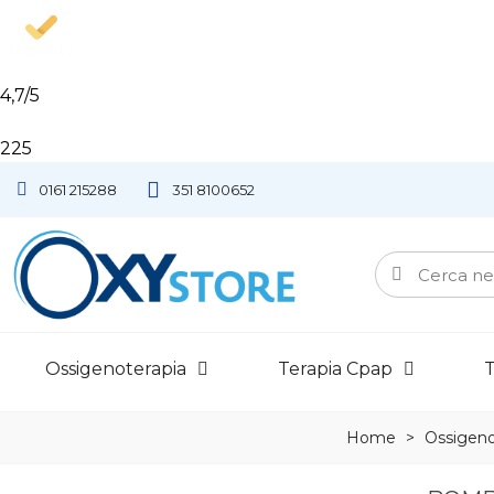
4,7
/5
225
0161 215288
351 8100652
Ossigenoterapia
Terapia Cpap
T
Home
>
Ossigeno