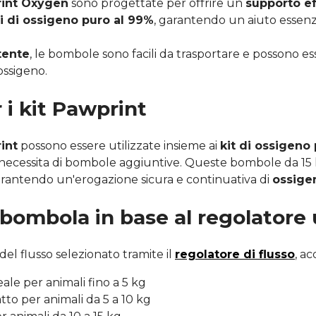
rint Oxygen
sono progettate per offrire un
supporto ef
tri di ossigeno puro al 99%
, garantendo un aiuto essenzi
tente
, le bombole sono facili da trasportare e possono es
ssigeno.
 i kit Pawprint
int
possono essere utilizzate insieme ai
kit di ossigeno
necessita di bombole aggiuntive. Queste bombole da 15 li
 garantendo un'erogazione sicura e continuativa di
ossige
 bombola in base al regolatore u
el flusso selezionato tramite il
regolatore di flusso
, a
ale per animali fino a 5 kg
tto per animali da 5 a 10 kg