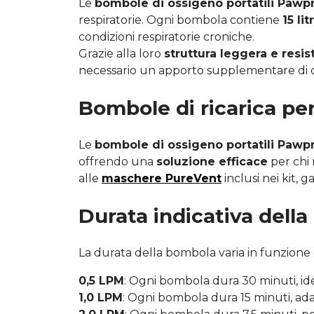
Le
bombole di ossigeno portatili Pawp
respiratorie. Ogni bombola contiene
15 li
condizioni respiratorie croniche.
Grazie alla loro
struttura leggera e resis
necessario un apporto supplementare di o
Bombole di ricarica per
Le
bombole di ossigeno portatili Pawpr
offrendo una
soluzione efficace
per chi 
alle
maschere PureVent
inclusi nei kit,
Durata indicativa della
La durata della bombola varia in funzione d
0,5 LPM
: Ogni bombola dura 30 minuti, ide
1,0 LPM
: Ogni bombola dura 15 minuti, ada