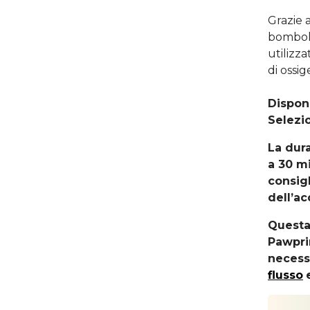
Grazie a
bombole
utilizz
di ossig
Disponi
Selezio
La dur
a 30 m
consigl
dell’ac
Questa 
Pawpri
necess
flusso