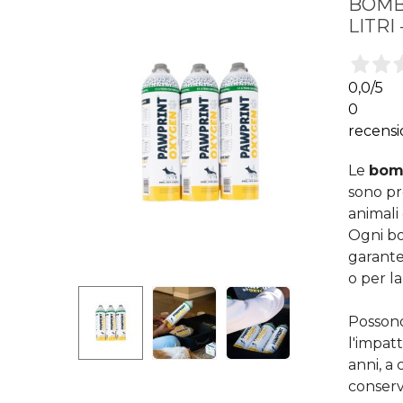
BOMBO
LITRI
0,0
/5
0
recensi
Le
bomb
sono pr
animali 
Ogni b
garante
o per la
Possono
l'impat
anni, a 
conserv