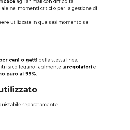
ficace
agli animali con difficoltà
ale nei momenti critici o per la gestione di
sere utilizzate in qualsiasi momento sia
 per
cani
o
gatti
della stessa linea,
tri si collegano facilmente ai
regolatori
e
no puro al 99%
.
tilizzato
cquistabile separatamente.