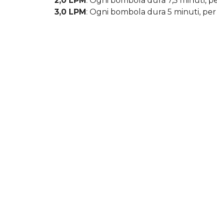
2,0 LPM
: Ogni bombola dura 7,5 minuti, pe
3,0 LPM
: Ogni bombola dura 5 minuti, per a