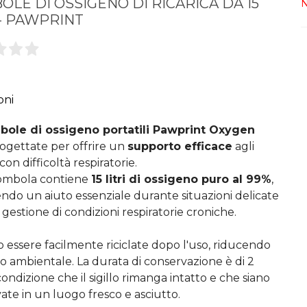
LE DI OSSIGENO DI RICARICA DA 15
N
 - PAWPRINT
oni
ole di ossigeno portatili Pawprint Oxygen
ogettate per offrire un
supporto efficace
agli
con difficoltà respiratorie.
ombola contiene
15 litri di ossigeno puro al 99%
,
ndo un aiuto essenziale durante situazioni delicate
 gestione di condizioni respiratorie croniche.
 essere facilmente riciclate dopo l'uso, riducendo
to ambientale. La durata di conservazione è di 2
condizione che il sigillo rimanga intatto e che siano
ate in un luogo fresco e asciutto.