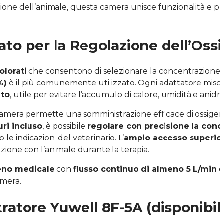
azione dell’animale, questa camera unisce funzionalità e 
ato per la Regolazione dell’Os
olorati
che consentono di selezionare la concentrazione 
%)
è il più comunemente utilizzato. Ogni adattatore misc
ato
, utile per evitare l’accumulo di calore, umidità e anid
amera permette una somministrazione efficace di ossigen
ri incluso
, è possibile
regolare con precisione la con
e indicazioni del veterinario. L’
ampio accesso superi
razione con l’animale durante la terapia.
geno medicale
con
flusso continuo di almeno 5 L/min
amera.
ratore Yuwell 8F-5A (disponibil