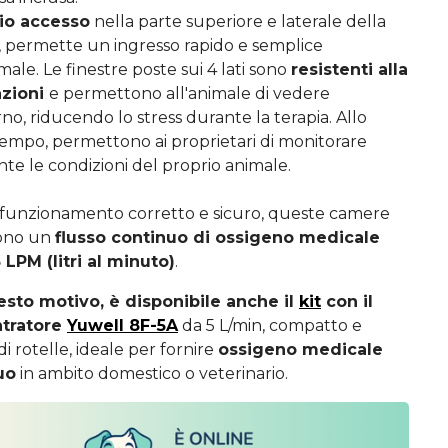
o accesso
nella parte superiore e laterale della
 permette un ingresso rapido e semplice
male. Le finestre poste sui 4 lati sono
resistenti alla
azioni
e permettono all'animale di vedere
rno, riducendo lo stress durante la terapia. Allo
tempo, permettono ai proprietari di monitorare
nte le condizioni del proprio animale.
funzionamento corretto e sicuro, queste camere
dono un
flusso continuo di ossigeno medicale
5 LPM (litri al minuto)
.
esto motivo, è disponibile anche il
kit
con il
tratore
Yuwell 8F-5A
da 5 L/min, compatto e
i rotelle, ideale per fornire
ossigeno medicale
uo
in ambito domestico o veterinario.