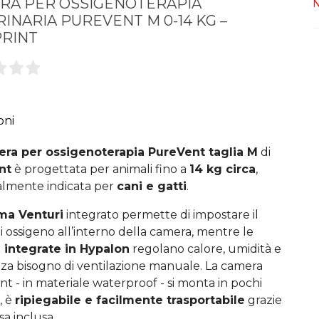
RA PER OSSIGENOTERAPIA
N
INARIA PUREVENT M 0-14 KG –
RINT
oni
ra per ossigenoterapia PureVent taglia M
di
nt
è progettata per animali fino a
14 kg circa
,
almente indicata per
cani e gatti
.
ma Venturi
integrato permette di impostare il
di ossigeno all’interno della camera, mentre le
 integrate in Hypalon
regolano calore, umidità e
za bisogno di ventilazione manuale. La camera
t - in materiale waterproof - si monta in pochi
, è
ripiegabile e facilmente trasportabile
grazie
sa inclusa.