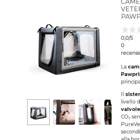
CAME
VETER
PAWP
0,0
/5
0
recensi
La
came
Pawpri
princip
Il
siste
livello 
valvole
CO₂ sen
PureVen
secondi
alla bor