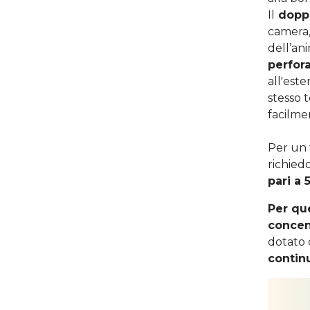
Il
doppi
camera,
dell’ani
perfor
all'este
stesso 
facilme
Per un 
richie
pari a 
Per qu
concen
dotato d
contin