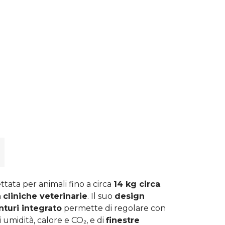
ttata per animali fino a circa
14 kg
circa
.
n
cliniche veterinarie
. Il suo
design
turi integrato
permette di regolare con
 umidità, calore e CO₂, e di
finestre