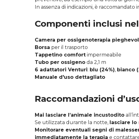
In assenza di indicazioni, è raccomandato i
Componenti inclusi nel
Camera per ossigenoterapia pieghevo
Borsa
per il trasporto
Tappetino comfort
impermeabile
Tubo per ossigeno
da 2,1 m
6 adattatori Venturi
:
blu (24%)
,
bianco 
Manuale d'uso dettagliato
Raccomandazioni d’uso
Mai lasciare l’animale incustodito
all’in
Se utilizzata durante la notte,
lasciare lo
Monitorare eventuali segni di malesse
immediatamente la terapia
e contattare 