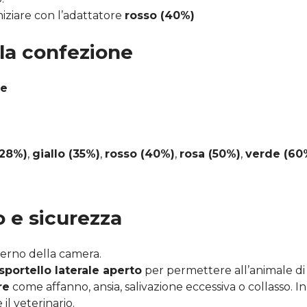
niziare con l’adattatore
rosso (40%)
la confezione
le
(28%)
,
giallo (35%)
,
rosso (40%)
,
rosa (50%)
,
verde (60
 e sicurezza
terno della camera.
 sportello laterale aperto
per permettere all’animale di
re
come affanno, ansia, salivazione eccessiva o collasso. I
il veterinario.