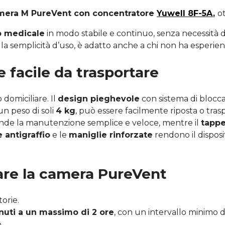
era M PureVent con concentratore
Yuwell 8F-5A
,
ot
o medicale
in modo stabile e continuo, senza necessità di
lla semplicità d’uso, è adatto anche a chi non ha esperie
 facile da trasportare
 domiciliare. Il
design pieghevole
con sistema di blocca
un peso di soli
4 kg
, può essere facilmente riposta o tras
ende la manutenzione semplice e veloce, mentre il
tappe
e antigraffio
e le
maniglie rinforzate
rendono il dispos
are la camera PureVent
torie.
nuti a un massimo di 2 ore
, con un intervallo minimo 
.