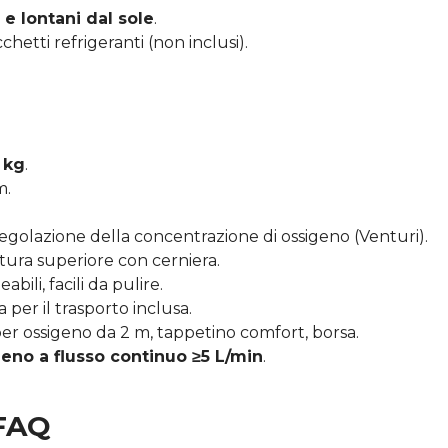
 e lontani dal sole
.
chetti refrigeranti (non inclusi).
 kg
.
m.
egolazione della concentrazione di ossigeno (Venturi).
rtura superiore con cerniera.
bili, facili da pulire.
per il trasporto inclusa.
er ossigeno da 2 m, tappetino comfort, borsa.
eno a flusso continuo ≥5 L/min
.
 FAQ