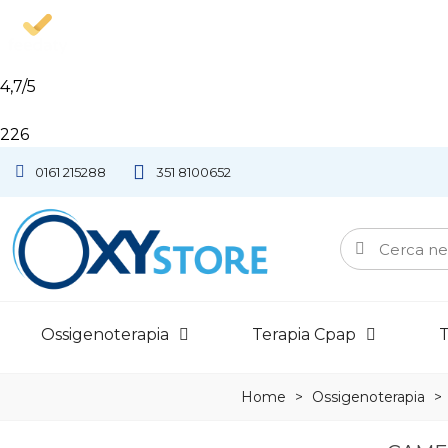
4,7
/5
226
0161 215288
351 8100652
Ossigenoterapia
Terapia Cpap
T
Home
>
Ossigenoterapia
>