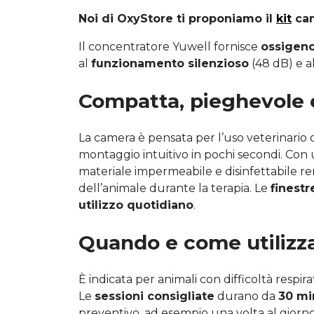
Noi di OxyStore ti proponiamo il
kit
cam
Il concentratore Yuwell fornisce
ossigen
al
funzionamento silenzioso
(48 dB) e a
Compatta, pieghevole e
La camera è pensata per l’uso veterinario o
montaggio intuitivo in pochi secondi. Con 
materiale impermeabile e disinfettabile r
dell’animale durante la terapia. Le
finestr
utilizzo quotidiano
.
Quando e come utilizz
È indicata per animali con difficoltà respira
Le
sessioni consigliate
durano da
30 mi
preventivo, ad esempio una volta al giorno