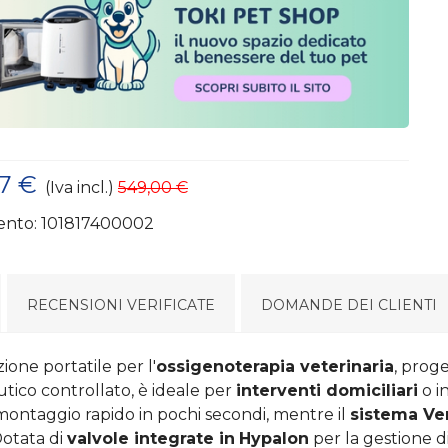
57 €
(Iva incl.)
549,00 €
ento:
101817400002
RECENSIONI VERIFICATE
DOMANDE DEI CLIENTI
ione portatile per l'
ossigenoterapia veterinaria
, proge
tico controllato, è ideale per
interventi domiciliari
o i
ntaggio rapido in pochi secondi, mentre il
sistema Ven
Dotata di
valvole integrate in
Hypalon
per la gestione di