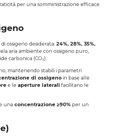
praticità per una somministrazione efficace
sigeno
di ossigeno desiderata:
24%, 28%, 35%,
ela aria ambiente con ossigeno puro,
ride carbonica (CO₂).
o, mantenendo stabili i parametri
centrazione di ossigeno
in base alle
ore
e le
aperture laterali
facilitano le
e una
concentrazione ≥90%
per un
e)