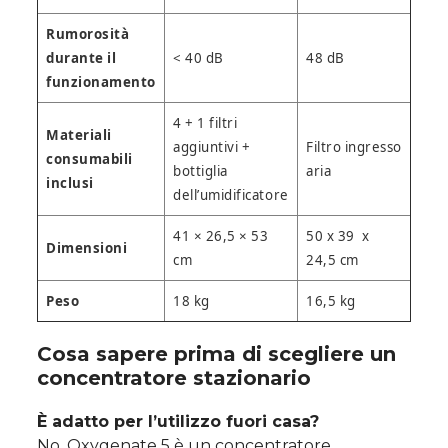
Rumorosità
durante il
< 40 dB
48 dB
funzionamento
4 + 1 filtri
Materiali
aggiuntivi +
Filtro ingresso
consumabili
bottiglia
aria
inclusi
dell’umidificatore
41 × 26,5 × 53
50 x 39 x
Dimensioni
cm
24,5 cm
Peso
18 kg
16,5 kg
Cosa sapere prima di scegliere un
concentratore stazionario
È adatto per l’utilizzo fuori casa?
No, Oxygenate 5 è un concentratore