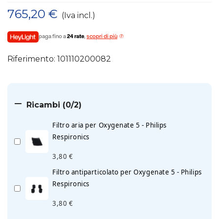
765,20 €
(Iva incl.)
paga fino a
24 rate
,
scopri di più
Riferimento:
101110200082

Ricambi
(0/2)
Filtro aria per Oxygenate 5 - Philips
Respironics
3,80 €
Filtro antiparticolato per Oxygenate 5 - Philips
Respironics
3,80 €