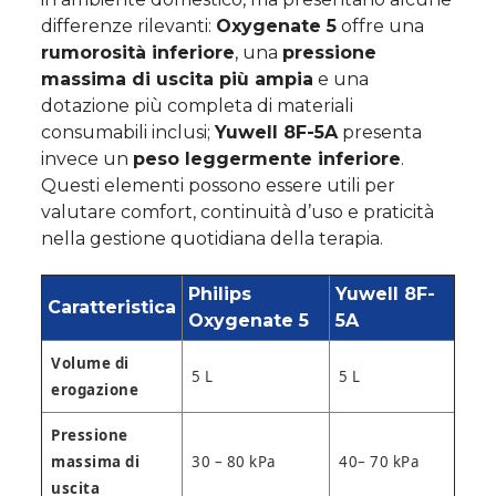
differenze rilevanti:
Oxygenate 5
offre una
rumorosità inferiore
, una
pressione
massima di uscita più ampia
e una
dotazione più completa di materiali
consumabili inclusi;
Yuwell 8F-5A
presenta
invece un
peso leggermente inferiore
.
Questi elementi possono essere utili per
valutare comfort, continuità d’uso e praticità
nella gestione quotidiana della terapia.
Philips
Yuwell 8F-
Caratteristica
Oxygenate 5
5A
Volume di
5 L
5 L
erogazione
Pressione
massima di
30 – 80 kPa
40– 70 kPa
uscita