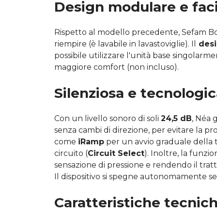
Design modulare e faci
Rispetto al modello precedente, Sefam Box,
riempire (è lavabile in lavastoviglie). Il
desi
possibile utilizzare l'unità base singolar
maggiore comfort (non incluso).
Silenziosa e tecnolog
Con un livello sonoro di soli
24,5 dB
, Néa 
senza cambi di direzione, per evitare la p
come
iRamp
per un avvio graduale della t
circuito (
Circuit Select
). Inoltre, la funzi
sensazione di pressione e rendendo il trat
Il dispositivo si spegne autonomamente se 
Caratteristiche tecnic