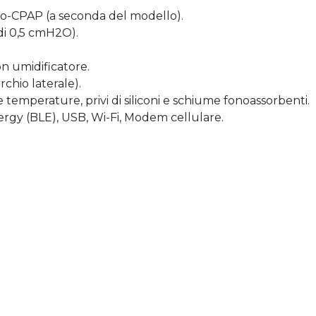
-CPAP (a seconda del modello).
di 0,5 cmH2O).
on umidificatore.
chio laterale).
te temperature, privi di siliconi e schiume fonoassorbenti.
rgy (BLE), USB, Wi-Fi, Modem cellulare.