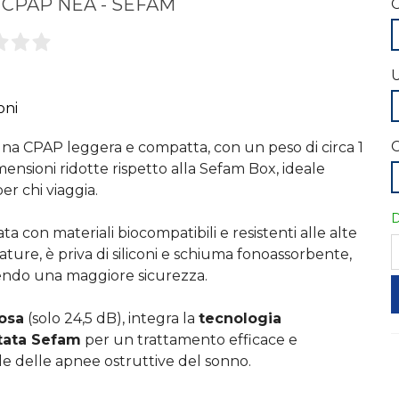
 CPAP NÉA - SEFAM
C
U
oni
C
na CPAP leggera e compatta, con un peso di circa 1
mensioni ridotte rispetto alla Sefam Box, ideale
er chi viaggia.
D
ta con materiali biocompatibili e resistenti alle alte
ture, è priva di siliconi e schiuma fonoassorbente,
ndo una maggiore sicurezza.
iosa
(solo 24,5 dB), integra la
tecnologia
tata Sefam
per un trattamento efficace e
ile delle apnee ostruttive del sonno.