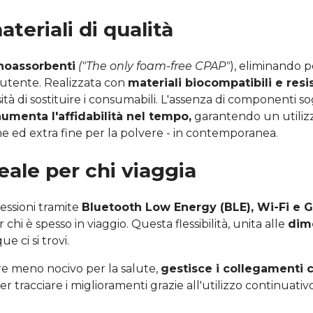
teriali di qualità
onoassorbenti
("The only foam-free CPAP"
), eliminando po
utente. Realizzata con
materiali biocompatibili e resi
ità di sostituire i consumabili. L'assenza di componenti 
umenta l'affidabilità nel tempo,
garantendo un utilizz
lline ed extra fine per la polvere - in contemporanea.
eale per chi viaggia
ssioni tramite
Bluetooth Low Energy (BLE), Wi-Fi e 
r chi è spesso in viaggio. Questa flessibilità, unita alle
dime
 ci si trovi.
ere meno nocivo per la salute,
gestisce i collegamenti c
per tracciare i miglioramenti grazie all'utilizzo continuativo