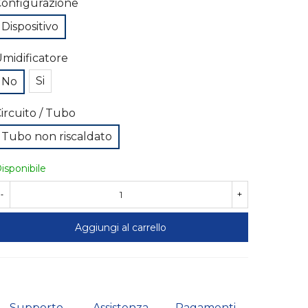
onfigurazione
Dispositivo
midificatore
Si
No
ircuito / Tubo
Tubo non riscaldato
isponibile
-
+
Aggiungi al carrello
Supporto
Assistenza
Pagamenti