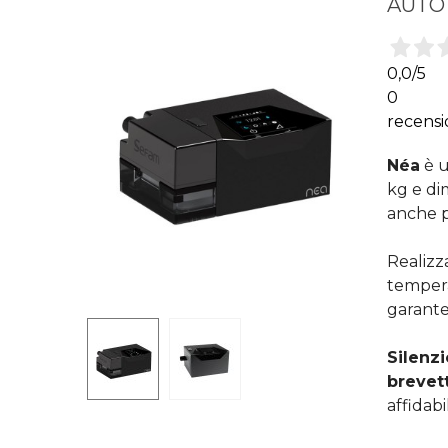
AUTO
0,0
/5
0
recensi
Néa
è u
kg e di
anche p
Realizza
tempera
garante
Silenz
brevet
affidab