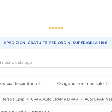
Ottimo
SPEDIZIONI GRATUITE PER ORDINI SUPERIORI A 119€
226
Recensioni
erapia Respiratoria
Ossigeno non medicale
>
Terapia Cpap
>
CPAP, Auto CPAP e BiPAP
>
Auto CPAP Néa