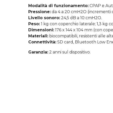
Modalità di funzionamento:
CPAP e Auto
Pressione:
da 4 a 20 cmH2O (incrementi 
Livello sonoro:
24,5 dB a 10 cmH2O.
Peso:
1 kg con coperchio laterale; 1,3 kg c
Dimensioni:
176 x 144 x 104 mm (con coper
Materiali:
biocompatibili, resistenti alle al
Connettività:
SD card, Bluetooth Low Ene
Garanzia:
2 anni sul dispositivo.