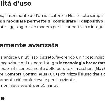
lità d'uso
 l'inserimento dell'umidificatore in Néa è stato semplific
gn modulare permette di configurare il dispositivo 
mente, aggiungere un modem per la connettività o integrar
icamente avanzata
garantisce un utilizzo discreto, favorendo un riposo indistu
ropagazione del rumore. Integra la
tecnologia brevetta
erapia, il riconoscimento delle perdite di maschera (
Mask
one
Comfort Control Plus (CC+)
ottimizza il flusso d'aria
tamento più confortevole per il paziente.
non rileva eventi per 30 minuti.
he