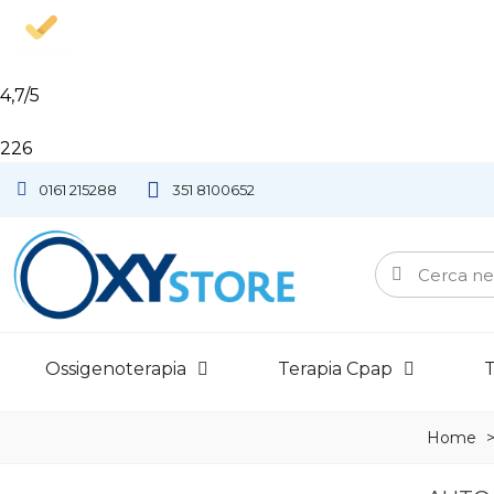
4,7
/5
226
0161 215288
351 8100652
Ossigenoterapia
Terapia Cpap
T
Home