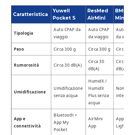
Yuwell
ResMed
BMC M1
Caratteristica
Pocket S
AirMini
Mini
Auto CPAP da
Auto CPAP
Auto CPA
Tipologia
viaggio
da viaggio
da viaggi
Peso
Circa 300 g
Circa 300 g
Circa 400
Circa 30
Circa 30
Rumorosità
Circa 30 dB(A)
dB(A)
dB(A)
HumidX /
Umidificazione
HumidX
Non
Umidificazione
senza acqua
Plus senza
integrata
acqua
Bluetooth +
App e
AirMini
App
App My
connettività
App
LightTrip
Pocket