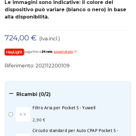
Le immagini sono indicative: il colore del
dispositivo può variare (bianco o nero) in base
alla disponibilità.
724,00 €
(Iva incl.)
paga fino a
24 rate
,
scopri di più
Riferimento:
202112200109

Ricambi
(0/2)
Filtro Aria per Pocket S - Yuwell
2,90 €
Circuito standard per Auto CPAP Pocket S -