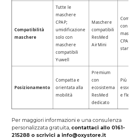
Tutte le
maschere
Compatib
CPAP;
Maschere
con
Compatibilità
umidificazione
compatibili
mascher
maschere
solo con
ResMed
CPAP
maschere
AirMini
standard
compatibili
Yuwell
Premium
Compatta e
con
Più
Posizionamento
orientata alla
ecosistema
essenzial
mobilità
ResMed
e flessibi
dedicato
Per maggiori informazioni e una consulenza
personalizzata gratuita,
contattaci allo 0161-
215288 o scrivici a
info@oxystore.it