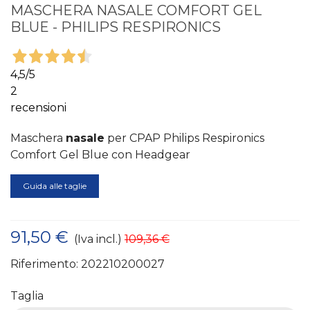
MASCHERA NASALE COMFORT GEL
BLUE - PHILIPS RESPIRONICS
4,5
/5
2
recensioni
Maschera
nasale
per CPAP Philips Respironics
Comfort Gel Blue con Headgear
Guida alle taglie
91,50 €
(Iva incl.)
109,36 €
Riferimento:
202210200027
Taglia