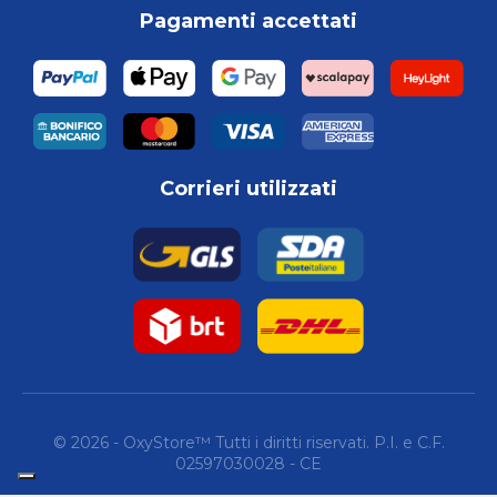
Pagamenti accettati
Corrieri utilizzati
© 2026 - OxyStore™ Tutti i diritti riservati. P.I. e C.F.
02597030028 - CE