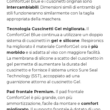
ComfortGel blue e i cuscinetti originali sono
intercambiabili
. Dimensioni simili di entrambi gli
stili funzioneranno similarmente con la taglia
appropriata della maschera.
Tecnologia Cuscinetti Gel migliorata.
Il
ComfortGel Blue continua a utilizzare un doppio
sistema di cuscinetti in
gel e silicone
. Respironics
ha migliorato il materiale ComfortGel: ora è
più
morbido
e si adatta al viso con maggiore facilità.
La membrana di silicone a scatto del cuscinetto in
gel permette di aumentare la durata del
cuscinetto e fornisce il sistema unico Sure Seal
Technology (SST), accoppiato ad una
guarnizione attorno al cuscinetto Gel.
Pad frontale Premium.
Il pad frontale
ComfortGel è più grande, con più
ammortizzazione, facile da montare e
comfort
migliorato.
Il supporto frontale è dotato di uno