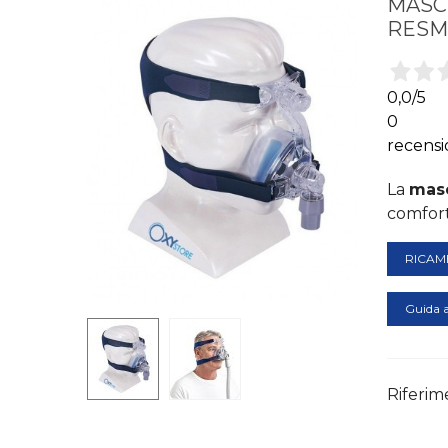
MASC
RES
0,0
/5
0
recensi
La
masc
comfort
RICAM
Guida a
Riferim