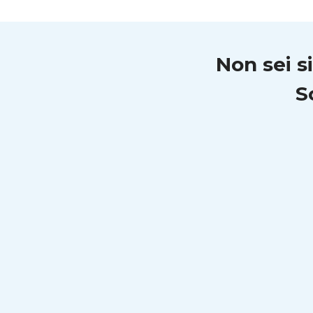
Non sei s
S