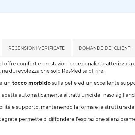
RECENSIONI VERIFICATE
DOMANDE DEI CLIENTI
offre comfort e prestazioni eccezionali. Caratterizzata
 una durevolezza che solo ResMed sa offrire.
re un
tocco morbido
sulla pelle ed un eccellente supp
si adatta automaticamente ai tratti unici del naso sigillan
bilità e supporto, mantenendo la forma e la struttura d
integrate permette di diffondere l'espirazione silenziosame