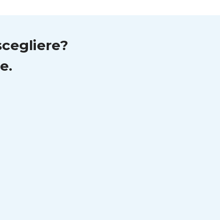
scegliere?
e.