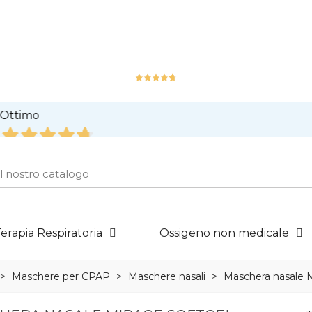
timo
SPEDIZIONI GRATUITE PER ORDINI SUPERIORI A 119€
6
ensioni
erapia Respiratoria
Ossigeno non medicale
>
Maschere per CPAP
>
Maschere nasali
>
Maschera nasale 