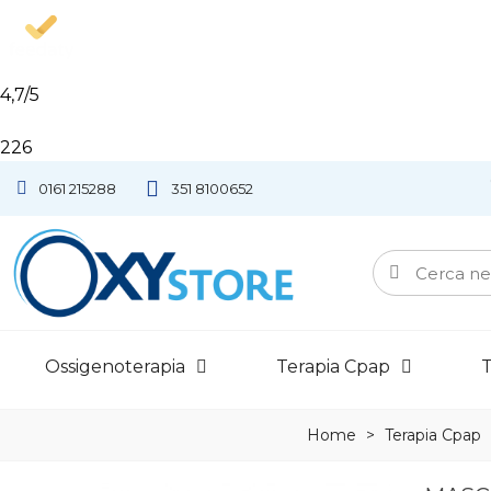
4,7
/5
226
Ot
0161 215288
351 8100652
22
Rec
Ossigenoterapia
Terapia Cpap
T
Home
>
Terapia Cpap