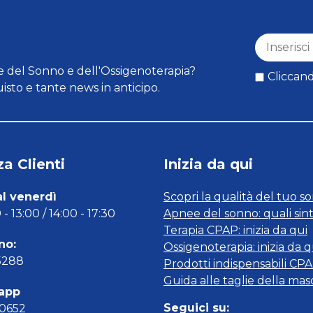
 del Sonno e dell'Ossigenoterapia?
Cliccand
isto e tante news in anticipo.
a Clienti
Inizia da qui
al venerdì
Scopri la qualità del tuo s
- 13:00 / 14:00 - 17:30
Apnee del sonno: quali sin
Terapia CPAP: inizia da qui
no:
Ossigenoterapia: inizia da q
5288
Prodotti indispensabili CP
Guida alle taglie della ma
app
Seguici su:
00652