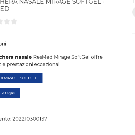
HERA NASALE MIRAGE SOFTGEL -
T
MED
oni
hera nasale
ResMed Mirage SoftGel offre
 e prestazioni eccezionali
BI MIRAGE SOFTGEL
lle taglie
ento:
202210300137