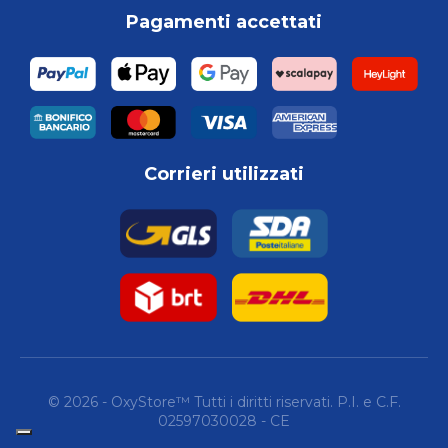
Pagamenti accettati
Corrieri utilizzati
© 2026 - OxyStore™ Tutti i diritti riservati. P.I. e C.F.
02597030028 - CE