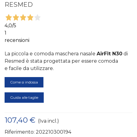
RESMED
4,0
/5
1
recensioni
La piccola e comoda maschera nasale
AirFit N30
di
Resmed è stata progettata per essere comoda
e facile da utilizzare.
Come si indossa
Guida alle taglie
107,40 €
(Iva incl.)
Riferimento:
202210300194