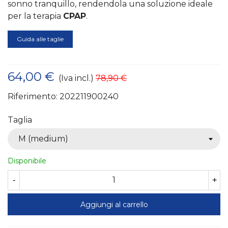
sonno tranquillo, rendendola una soluzione ideale
per la terapia
CPAP
.
Guida alle taglie
64,00 €
(Iva incl.)
78,90 €
Riferimento:
202211900240
Taglia
Disponibile
-
+
Aggiungi al carrello