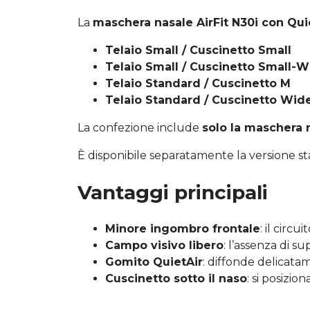
La
maschera nasale AirFit N30i con Qu
Telaio Small / Cuscinetto Small
Telaio Small / Cuscinetto Small-
Telaio Standard / Cuscinetto M
Telaio Standard / Cuscinetto Wid
La confezione include
solo la maschera n
È disponibile separatamente la versione s
Vantaggi principali
Minore ingombro frontale
: il circu
Campo visivo libero
: l’assenza di su
Gomito QuietAir
: diffonde delicatam
Cuscinetto sotto il naso
: si posizio