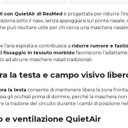
0i con QuietAir di ResMed
è progettata per ridurre l’i
posiziona sotto il naso, senza appoggiarsi sul ponte nasale, 
one può risultare utile per chi cerca una maschera nasal
l’aria espirata e contribuisce a
ridurre rumore e fastidi
di fissaggio in tessuto morbido
favoriscono l’adattame
o ad alcune maschere nasali tradizionali.
a la testa e campo visivo liber
pra la testa
consente di mantenere libera la zona fronta
ssa gli occhiali prima di dormire, perché la maschera non 
e la trazione del circuito durante i cambi di posizione ne
o e ventilazione QuietAir