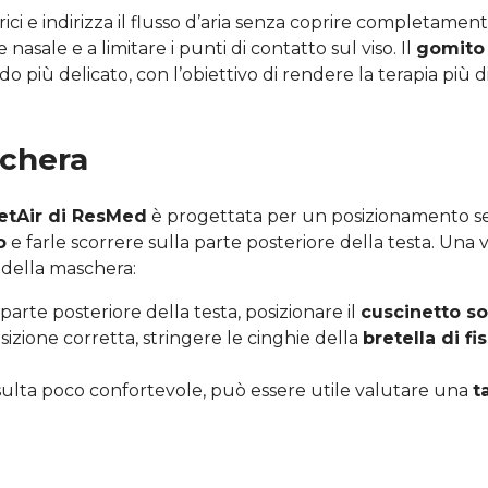
arici e indirizza il flusso d’aria senza coprire completame
nasale e a limitare i punti di contatto sul viso. Il
gomito 
 più delicato, con l’obiettivo di rendere la terapia più dis
schera
ietAir di ResMed
è progettata per un posizionamento sem
o
e farle scorrere sulla parte posteriore della testa. Una
 della maschera:
parte posteriore della testa, posizionare il
cuscinetto so
sizione corretta, stringere le cinghie della
bretella di f
risulta poco confortevole, può essere utile valutare una
t