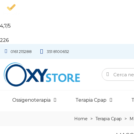
4,7
/5
226
0161 215288
351 8100652
Ossigenoterapia
Terapia Cpap
T
Home
>
Terapia Cpap
>
M