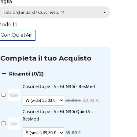
aglia
Modello
Con QuietAir
Completa il tuo Acquisto

Ricambi
(0/2)
Cuscinetto per AirFit N30i - ResMed
35,08 €
33,33 €
Cuscinetto per AirFit N30i QuietAir-
ResMed
69,89 €