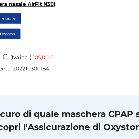
ra nasale AirFit N30i
.
lle taglie
 indossa
0 €
(Iva incl.)
105,00 €
ento:
202210300184
icuro di quale maschera CPAP 
copri l'Assicurazione di Oxystor