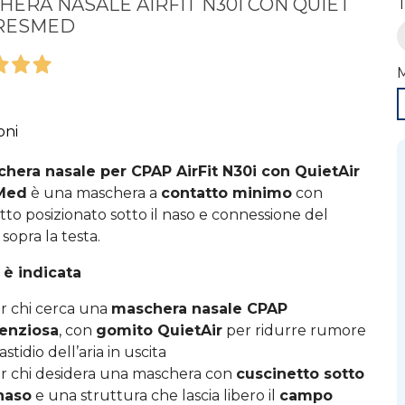
ERA NASALE AIRFIT N30I CON QUIET
T
 RESMED
oni
hera nasale per CPAP AirFit N30i con QuietAir
Med
è una maschera a
contatto minimo
con
tto posizionato sotto il naso e connessione del
 sopra la testa.
 è indicata
r chi cerca una
maschera nasale CPAP
lenziosa
, con
gomito QuietAir
per ridurre rumore
astidio dell’aria in uscita
r chi desidera una maschera con
cuscinetto sotto
 naso
e una struttura che lascia libero il
campo