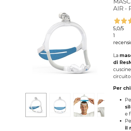
MASCH
AIR -
5,0
/5
1
recensi
La
masc
di Res
cuscine
circuito
Per chi
Pe
si
e f
Pe
il