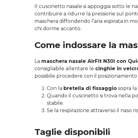
Il cuscinetto nasale si appoggia sotto le n
contribuire a ridurre la pressione sul ponte 
maschera diffondendo l’aria espirata in modo
chi dorme accanto.
Come indossare la ma
La
maschera nasale AirFit N30i con Qu
consigliabile allentare le
cinghie in velcr
possibile procedere con il posizionamento
Con la
bretella di fissaggio
sopra la 
Quando il cuscinetto si trova nella po
stabile.
Se la respirazione attraverso il naso 
Taglie disponibili