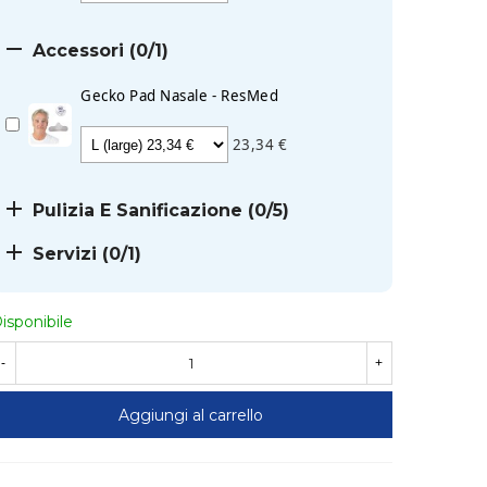

Accessori
(0/1)
Gecko Pad Nasale - ResMed
23,34 €

Pulizia E Sanificazione
(0/5)

Servizi
(0/1)
isponibile
-
+
Aggiungi al carrello