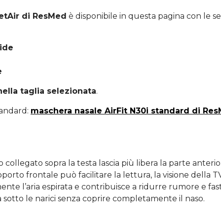
ietAir di ResMed
è disponibile in questa pagina con le seg
Wide
e
ella taglia selezionata
.
tandard:
maschera nasale AirFit N30i standard di Re
ito collegato sopra la testa lascia più libera la parte anterio
pporto frontale può facilitare la lettura, la visione della T
ente l’aria espirata e contribuisce a ridurre rumore e fastid
na sotto le narici senza coprire completamente il naso.