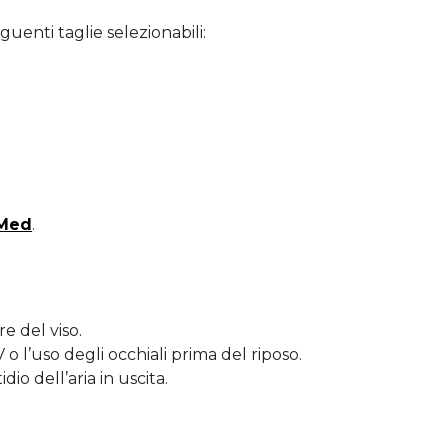
uenti taglie selezionabili:
sMed
.
re del viso.
V o l’uso degli occhiali prima del riposo.
io dell’aria in uscita.