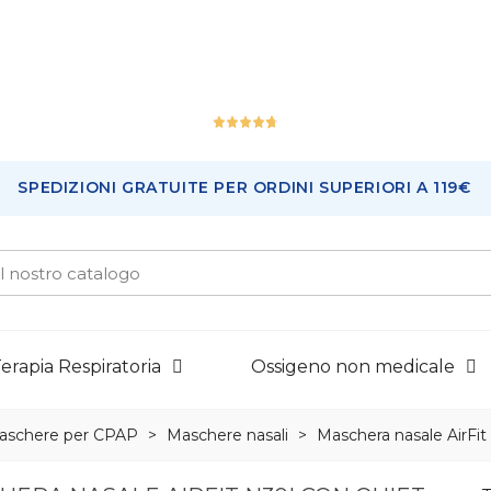
Ottimo
SPEDIZIONI GRATUITE PER ORDINI SUPERIORI A 119€
226
Recensioni
erapia Respiratoria
Ossigeno non medicale
aschere per CPAP
>
Maschere nasali
>
Maschera nasale AirFit