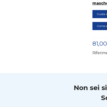
masche
Guida a
Come si
81,0
Riferim
Non sei s
S