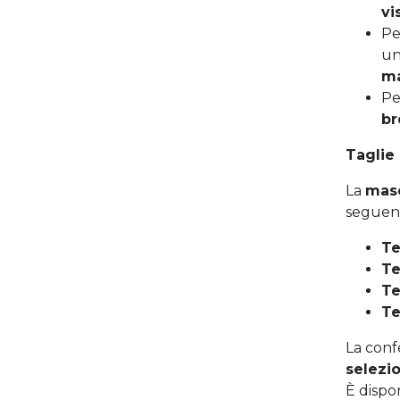
vi
Pe
un
ma
Pe
br
Taglie 
La
mas
seguenti
Te
Te
Te
Te
La conf
selezi
È dispo