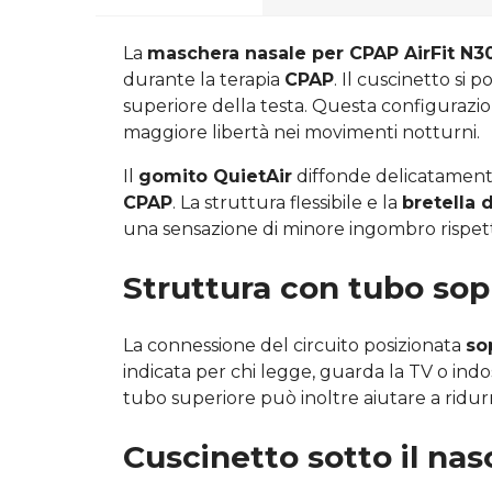
La
maschera nasale per CPAP AirFit N3
durante la terapia
CPAP
. Il cuscinetto si 
superiore della testa. Questa configurazi
maggiore libertà nei movimenti notturni.
Il
gomito QuietAir
diffonde delicatamente 
CPAP
. La struttura flessibile e la
bretella 
una sensazione di minore ingombro rispett
Struttura con tubo sopr
La connessione del circuito posizionata
so
indicata per chi legge, guarda la TV o indo
tubo superiore può inoltre aiutare a ridurr
Cuscinetto sotto il nas