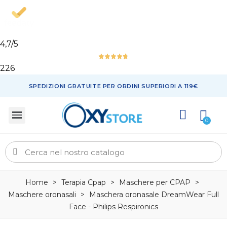
4,7
/5
226
SPEDIZIONI GRATUITE PER ORDINI SUPERIORI A 119€
Home
>
Terapia Cpap
>
Maschere per CPAP
>
Maschere oronasali
>
Maschera oronasale DreamWear Full
Face - Philips Respironics