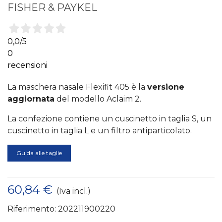
FISHER & PAYKEL
0,0
/5
0
recensioni
La maschera nasale Flexifit 405 è la
versione
aggiornata
del modello Aclaim 2.
La confezione contiene un cuscinetto in taglia S, un
cuscinetto in taglia L e un filtro antiparticolato.
Guida alle taglie
60,84 €
(Iva incl.)
Riferimento:
202211900220