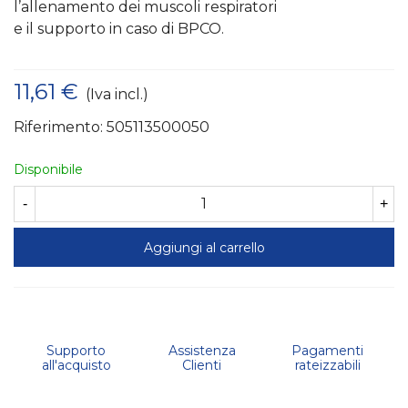
l’allenamento dei muscoli respiratori
e il supporto in caso di BPCO.
11,61 €
(Iva incl.)
Riferimento:
505113500050
Disponibile
-
+
Aggiungi al carrello
Supporto
Assistenza
Pagamenti
all'acquisto
Clienti
rateizzabili