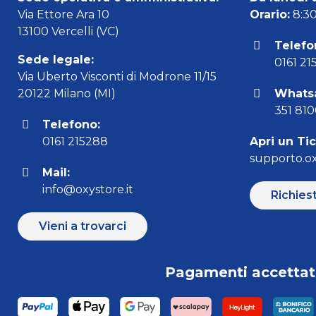
Via Ettore Ara 10
Orario:
8:30 
13100 Vercelli (VC)
Telefo
Sede legale:
0161 21
Via Uberto Visconti di Modrone 11/15
20122 Milano (MI)
Whats
351 81
Telefono:
0161 215288
Apri un Ti
supporto.ox
Mail:
info@oxystore.it
Richies
Vieni a trovarci
Pagamenti accettat