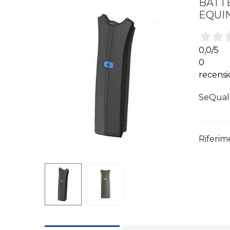
BATTE
EQUI
0,0
/5
0
recensi
SeQual
Riferim