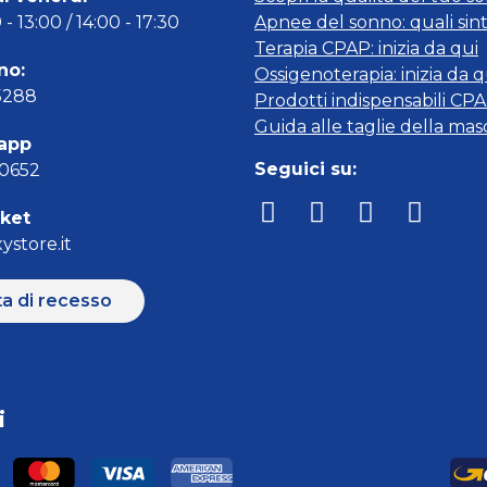
- 13:00 / 14:00 - 17:30
Apnee del sonno: quali sin
Terapia CPAP: inizia da qui
no:
Ossigenoterapia: inizia da q
5288
Prodotti indispensabili CP
Guida alle taglie della ma
app
Seguici su:
00652
cket
ystore.it
ta di recesso
i