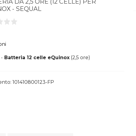
RIA DA 2,5 ORE (12 CELLE) PER
NOX - SEQUAL
oni
 -
Batteria 12 celle eQuinox
(2,5 ore)
ento:
101410800123-FP