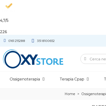
4,7
/5
226
0161 215288
351 8100652
Ossigenoterapia
Terapia Cpap
T
Home
>
Ossigenoterap