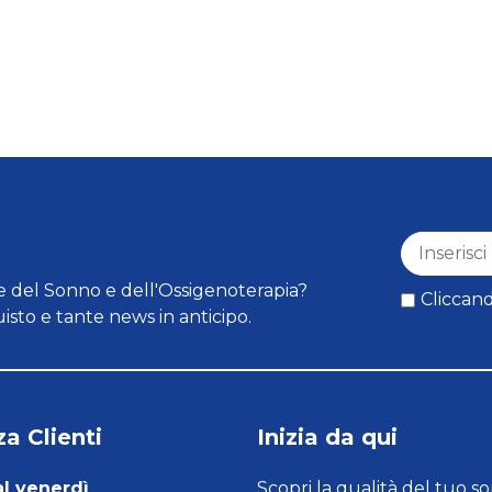
 del Sonno e dell'Ossigenoterapia?
Cliccand
isto e tante news in anticipo.
a Clienti
Inizia da qui
al venerdì
Scopri la qualità del tuo s