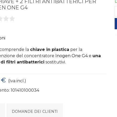
HIAVE + 2 FILTRI ANTIBATTERICI PER
D
EN ONE G4
oni
e comprende la
chiave in plastica
per la
nzione del concentratore
Inogen One G4
e
una
di filtri antibatterici
sostitutivi.
 €
(Iva incl.)
ento:
101410100034
DOMANDE DEI CLIENTI