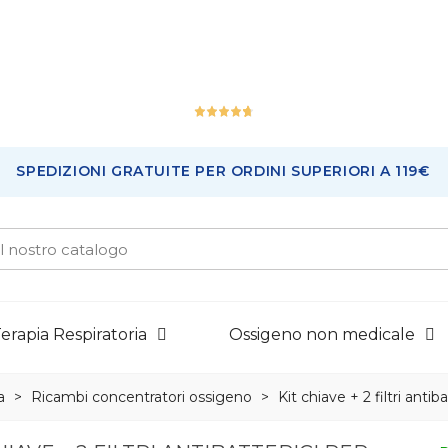
Ottimo
SPEDIZIONI GRATUITE PER ORDINI SUPERIORI A 119€
225
Recensioni
erapia Respiratoria
Ossigeno non medicale
a
>
Ricambi concentratori ossigeno
>
Kit chiave + 2 filtri ant