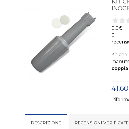
KIT C
INOG
0,0
/5
0
recensi
Kit ch
manute
coppia 
41,60
Riferim
DESCRIZIONE
RECENSIONI VERIFICATE