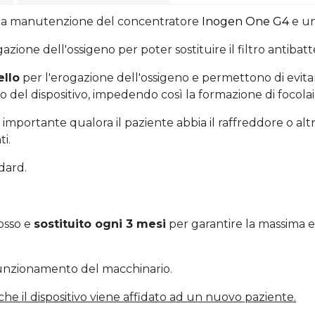
r la manutenzione del concentratore
Inogen One G4
e una
azione dell'ossigeno per poter sostituire il filtro antibatte
ello
per l'erogazione dell'ossigeno e permettono di evitar
 del dispositivo, impedendo così la formazione di focolai 
e importante qualora il paziente abbia il raffreddore o altr
i.
ndard.
mosso e
sostituito ogni 3 mesi
per garantire la massima e
unzionamento del macchinario.
a che il dispositivo viene affidato ad un nuovo paziente.