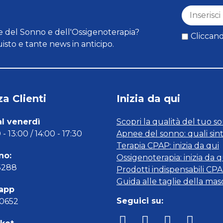
 del Sonno e dell'Ossigenoterapia?
Cliccand
isto e tante news in anticipo.
a Clienti
Inizia da qui
al venerdì
Scopri la qualità del tuo s
- 13:00 / 14:00 - 17:30
Apnee del sonno: quali sin
Terapia CPAP: inizia da qui
no:
Ossigenoterapia: inizia da q
5288
Prodotti indispensabili CP
Guida alle taglie della ma
app
Seguici su:
00652