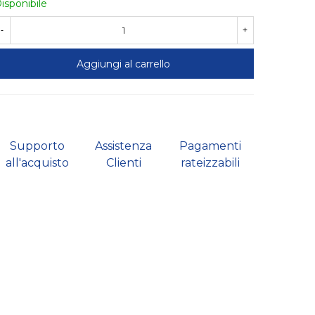
isponibile
-
+
Aggiungi al carrello
Supporto
Assistenza
Pagamenti
all'acquisto
Clienti
rateizzabili