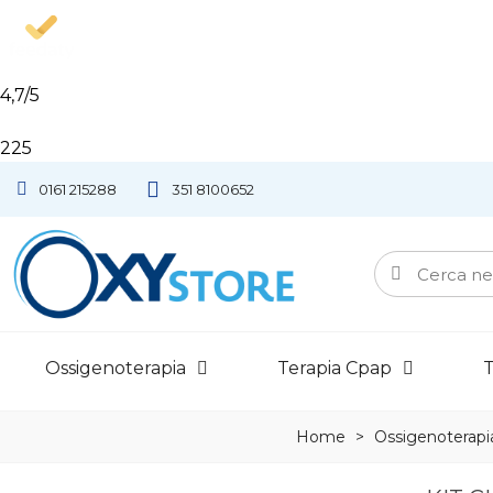
4,7
/5
225
0161 215288
351 8100652
Ossigenoterapia
Terapia Cpap
T
Home
>
Ossigenoterapi