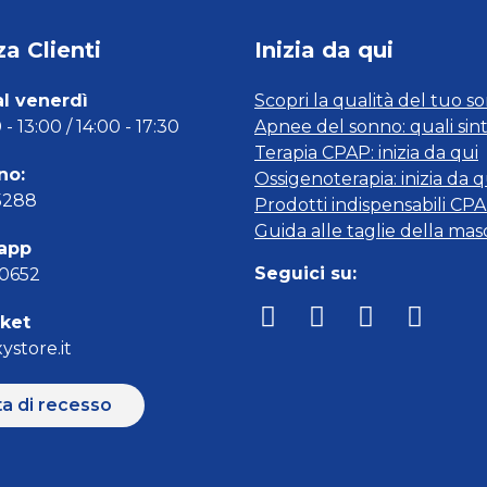
a Clienti
Inizia da qui
al venerdì
Scopri la qualità del tuo s
- 13:00 / 14:00 - 17:30
Apnee del sonno: quali sin
Terapia CPAP: inizia da qui
no:
Ossigenoterapia: inizia da q
5288
Prodotti indispensabili CP
Guida alle taglie della ma
app
Seguici su:
00652
cket
ystore.it
ta di recesso