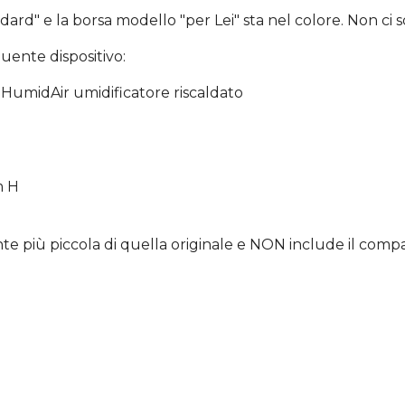
dard" e la borsa modello "per Lei" sta nel colore. Non ci s
guente dispositivo:
HumidAir umidificatore riscaldato
m H
te più piccola di quella originale e NON include il comp