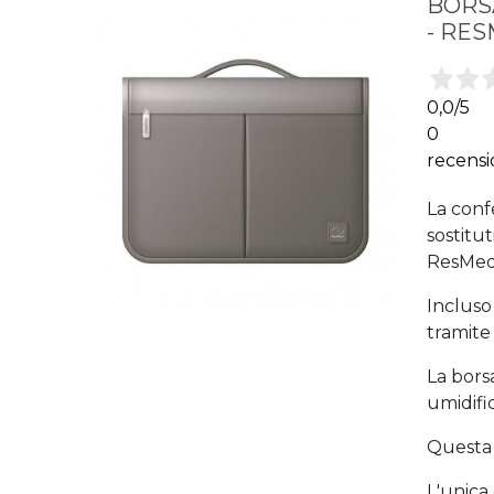
BORSA
- RE
0,0
/5
0
recensi
La conf
sostitut
ResMed 
Incluso
tramite 
La borsa
umidific
Questa 
L'unica