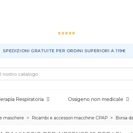
Ottimo
PEDIZIONI GRATUITE PER ORDINI SUPERIORI A 119€
226
Recensioni
erapia Respiratoria
Ossigeno non medicale
e maschere
>
Ricambi e accessori macchine CPAP
>
Borsa da