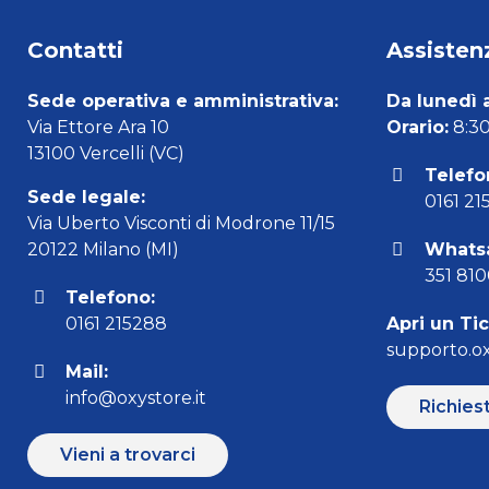
Contatti
Assistenz
Sede operativa e amministrativa:
Da lunedì 
Via Ettore Ara 10
Orario:
8:30 
13100 Vercelli (VC)
Telefo
Sede legale:
0161 21
Via Uberto Visconti di Modrone 11/15
20122 Milano (MI)
Whats
351 81
Telefono:
0161 215288
Apri un Ti
supporto.ox
Mail:
info@oxystore.it
Richies
Vieni a trovarci