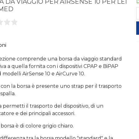
 DA VIAGGIO PER AIRSENSE 10 PER LEI
D
SMED
oni
ezione comprende una borsa da viaggio standard
iva a quella fornita con i dispositivi CPAP e BiPAP
modelli AirSense 10 e AirCurve 10.
 con la borsa è presente uno strap per il trasporto
spalla.
 permetti il trasporto del dispositivo, di un
atore e dei principali accessori.
borsa è di colore grigio chiaro.
 differenza tra la borsa modello "standard" e la