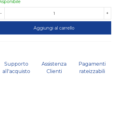
isponibile
-
+
Aggiungi al carrello
Supporto
Assistenza
Pagamenti
all'acquisto
Clienti
rateizzabili