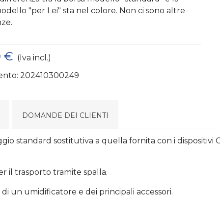
odello "per Lei" sta nel colore. Non ci sono altre
nze.
0 €
(Iva incl.)
ento:
202410300249
DOMANDE DEI CLIENTI
o standard sostitutiva a quella fornita con i dispositiv
 il trasporto tramite spalla.
 di un umidificatore e dei principali accessori.