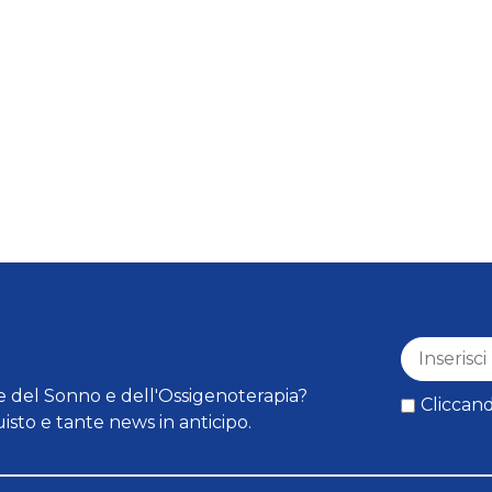
 del Sonno e dell'Ossigenoterapia?
Cliccand
isto e tante news in anticipo.