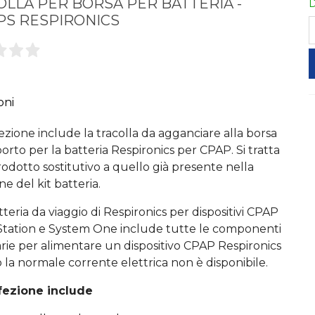
OLLA PER BORSA PER BATTERIA -
D
PS RESPIRONICS
oni
ezione include la tracolla da agganciare alla borsa
porto per la batteria Respironics per CPAP. Si tratta
rodotto sostitutivo a quello già presente nella
e del kit batteria.
atteria da viaggio di Respironics per dispositivi CPAP
ation e System One include tutte le componenti
rie per alimentare un dispositivo CPAP Respironics
la normale corrente elettrica non è disponibile.
fezione include