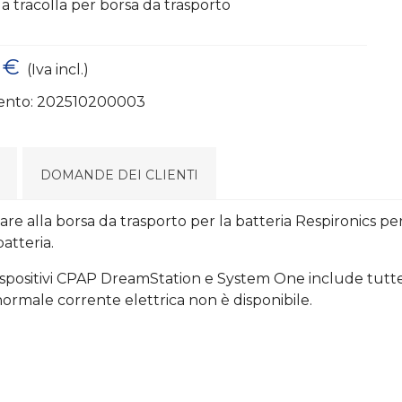
 a tracolla per borsa da trasporto
 €
(Iva incl.)
ento:
202510200003
DOMANDE DEI CLIENTI
re alla borsa da trasporto per la batteria Respironics per
atteria.
er dispositivi CPAP DreamStation e System One include tu
ormale corrente elettrica non è disponibile.