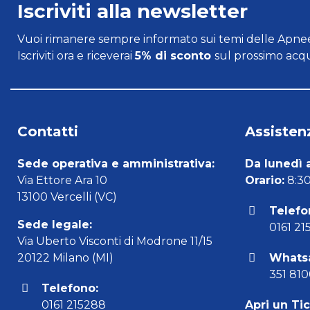
Iscriviti alla newsletter
Vuoi rimanere sempre informato sui temi delle Apnee
Iscriviti ora e riceverai
5% di sconto
sul prossimo acqu
Contatti
Assistenz
Sede operativa e amministrativa:
Da lunedì 
Via Ettore Ara 10
Orario:
8:30 
13100 Vercelli (VC)
Telefo
Sede legale:
0161 21
Via Uberto Visconti di Modrone 11/15
20122 Milano (MI)
Whats
351 81
Telefono:
0161 215288
Apri un Ti