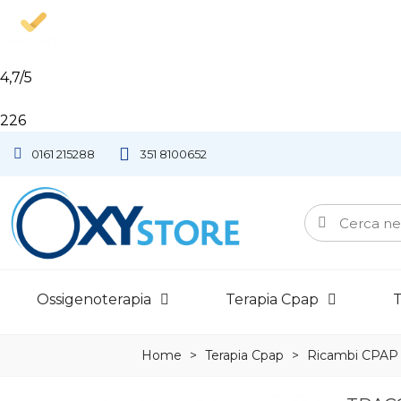
4,7
/5
226
0161 215288
351 8100652
Ossigenoterapia
Terapia Cpap
T
Home
>
Terapia Cpap
>
Ricambi CPAP