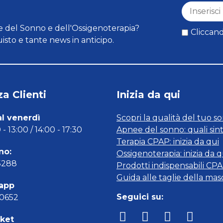
 del Sonno e dell'Ossigenoterapia?
Cliccand
isto e tante news in anticipo.
a Clienti
Inizia da qui
al venerdì
Scopri la qualità del tuo s
- 13:00 / 14:00 - 17:30
Apnee del sonno: quali sin
Terapia CPAP: inizia da qui
no:
Ossigenoterapia: inizia da q
5288
Prodotti indispensabili CP
Guida alle taglie della ma
app
Seguici su:
00652
cket