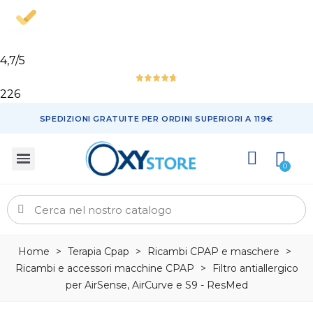
4,7
/5
226
SPEDIZIONI GRATUITE PER ORDINI SUPERIORI A 119€
Home
>
Terapia Cpap
>
Ricambi CPAP e maschere
>
Ricambi e accessori macchine CPAP
>
Filtro antiallergico
per AirSense, AirCurve e S9 - ResMed