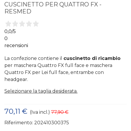
CUSCINETTO PER QUATTRO FX -
RESMED
0,0
/5
0
recensioni
La confezione contiene il
cuscinetto di ricambio
per maschera Quattro FX full face e maschera
Quattro FX per Lei full face, entrambe con
headgear.
Selezionare la taglia desiderata.
70,11 €
(Iva incl.)
77,90 €
Riferimento:
202410300375