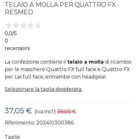
TELAIO A MOLLA PER QUATTRO FX -
RESMED
0,0
/5
0
recensioni
La confezione contiene il
telaio a molla
di ricambio
per le maschere Quattro FX full face e Quattro FX
per Lei full face, entrambe con headgear.
Selezionare la taglia desiderata.
37,05 €
(Iva incl.)
39,00 €
Riferimento:
202410300386
Taglia