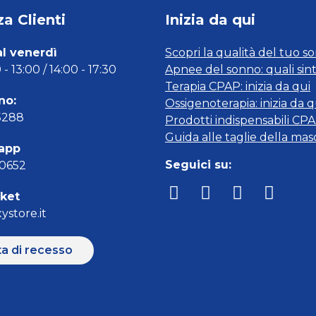
a Clienti
Inizia da qui
al venerdì
Scopri la qualità del tuo s
- 13:00 / 14:00 - 17:30
Apnee del sonno: quali sin
Terapia CPAP: inizia da qui
no:
Ossigenoterapia: inizia da q
5288
Prodotti indispensabili CP
Guida alle taglie della ma
app
Seguici su:
00652
cket
ystore.it
ta di recesso