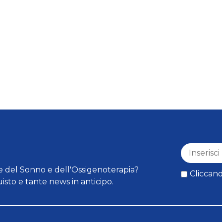
 del Sonno e dell'Ossigenoterapia?
Cliccand
isto e tante news in anticipo.