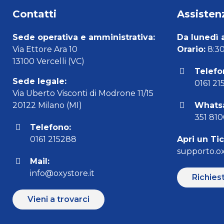
Contatti
Assistenz
Sede operativa e amministrativa:
Da lunedì 
Via Ettore Ara 10
Orario:
8:30 
13100 Vercelli (VC)
Telefo
Sede legale:
0161 21
Via Uberto Visconti di Modrone 11/15
20122 Milano (MI)
Whats
351 81
Telefono:
0161 215288
Apri un Ti
supporto.ox
Mail:
info@oxystore.it
Richies
Vieni a trovarci