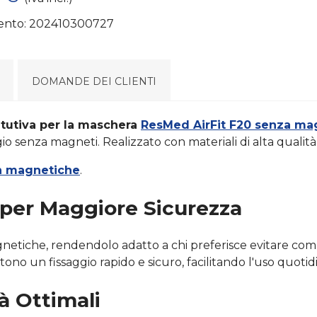
ento:
202410300727
DOMANDE DEI CLIENTI
titutiva per la maschera
ResMed AirFit F20 senza ma
io senza magneti. Realizzato con materiali di alta qualit
on magnetiche
.
per Maggiore Sicurezza
netiche, rendendolo adatto a chi preferisce evitare com
ttono un fissaggio rapido e sicuro, facilitando l'uso quotid
à Ottimali