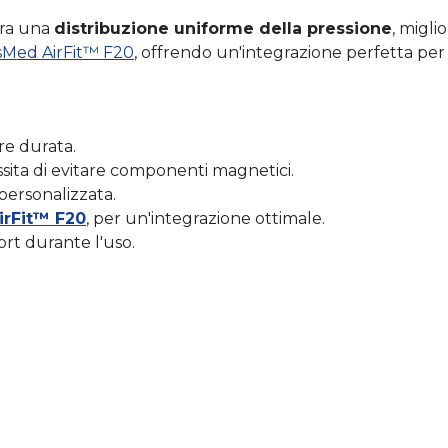
ura una
distribuzione uniforme della pressione
, migli
Med AirFit™ F20
, offrendo un'integrazione perfetta per 
re durata.
essita di evitare componenti magnetici.
 personalizzata.
rFit™ F20
, per un'integrazione ottimale.
fort durante l'uso.