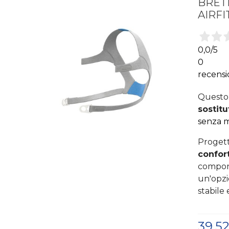
BRETE
AIRFI
0,0
/5
0
recensi
Questo 
sostitu
senza 
Progett
confor
compone
un'opzi
stabile 
39,5