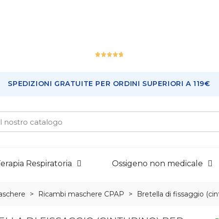
Ottimo
SPEDIZIONI GRATUITE PER ORDINI SUPERIORI A 119€
226
Recensioni
erapia Respiratoria
Ossigeno non medicale
aschere
>
Ricambi maschere CPAP
>
Bretella di fissaggio (c