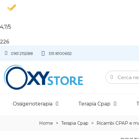
4,7
/5
226
0161 215288
351 8100652
Ossigenoterapia
Terapia Cpap
T
Home
>
Terapia Cpap
>
Ricambi CPAP e m