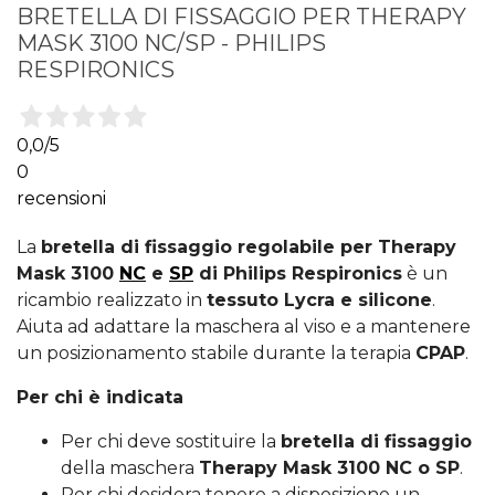
BRETELLA DI FISSAGGIO PER THERAPY
MASK 3100 NC/SP - PHILIPS
RESPIRONICS
0,0
/5
0
recensioni
La
bretella di fissaggio regolabile per Therapy
Mask 3100
NC
e
SP
di Philips Respironics
è un
ricambio realizzato in
tessuto Lycra e silicone
.
Aiuta ad adattare la maschera al viso e a mantenere
un posizionamento stabile durante la terapia
CPAP
.
Per chi è indicata
Per chi deve sostituire la
bretella di fissaggio
della maschera
Therapy Mask 3100 NC o SP
.
Per chi desidera tenere a disposizione un