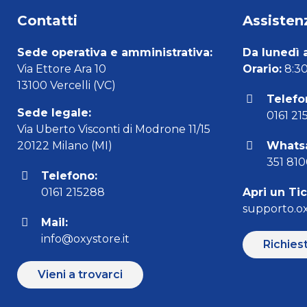
Contatti
Assistenz
Sede operativa e amministrativa:
Da lunedì 
Via Ettore Ara 10
Orario:
8:30 
13100 Vercelli (VC)
Telefo
Sede legale:
0161 21
Via Uberto Visconti di Modrone 11/15
20122 Milano (MI)
Whats
351 81
Telefono:
0161 215288
Apri un Ti
supporto.ox
Mail:
info@oxystore.it
Richies
Vieni a trovarci