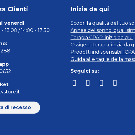
a Clienti
Inizia da qui
al venerdì
Scopri la qualità del tuo s
- 13:00 / 14:00 - 17:30
Apnee del sonno: quali sin
Terapia CPAP: inizia da qui
no:
Ossigenoterapia: inizia da q
5288
Prodotti indispensabili CP
Guida alle taglie della ma
app
Seguici su:
00652
cket
ystore.it
ta di recesso