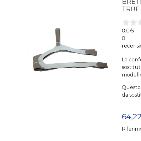
BRETE
TRUE 
0,0
/5
0
recensi
La confe
sostitu
modell
Questo 
da sost
64,2
Riferim