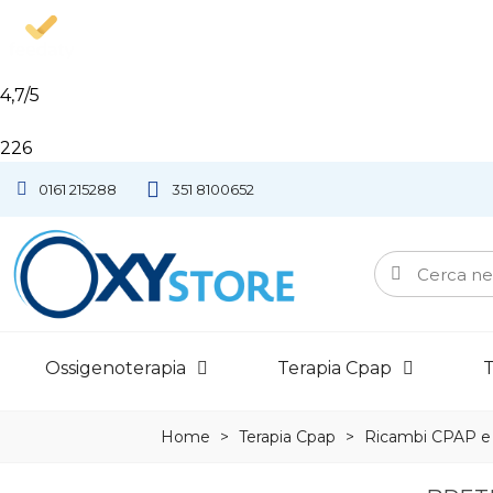
4,7
/5
226
0161 215288
351 8100652
Ossigenoterapia
Terapia Cpap
T
Home
>
Terapia Cpap
>
Ricambi CPAP e