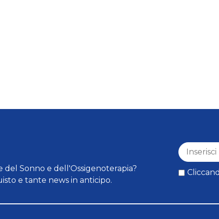
 del Sonno e dell'Ossigenoterapia?
Cliccand
isto e tante news in anticipo.