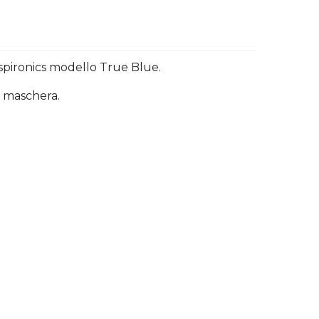
Respironics modello True Blue.
a maschera.