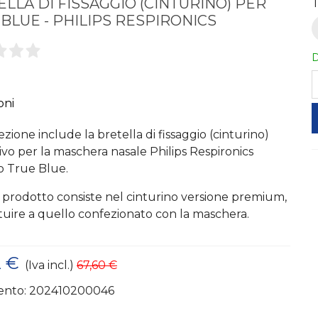
LLA DI FISSAGGIO (CINTURINO) PER
T
BLUE - PHILIPS RESPIRONICS
D
oni
zione include la bretella di fissaggio (cinturino)
tivo per la maschera nasale Philips Respironics
o True Blue.
prodotto consiste nel cinturino versione premium,
ituire a quello confezionato con la maschera.
2 €
(Iva incl.)
67,60 €
ento:
202410200046