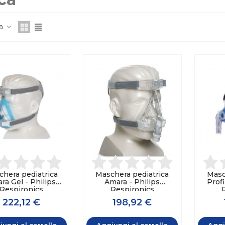
za
hera pediatrica
Maschera pediatrica
Masc
ra Gel - Philips
Amara - Philips
Profi
Respironics
Respironics
222,12 €
198,92 €
ungi al carrello
Aggiungi al carrello
Aggi