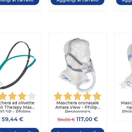
hera ad olivette
Maschera oronasale
Masch
li Therapy Mask
Amara View - Philips
na
00 SP - Philips
Respironics
Phil
Respironics
59,44 €
117,00 €
154,00 €