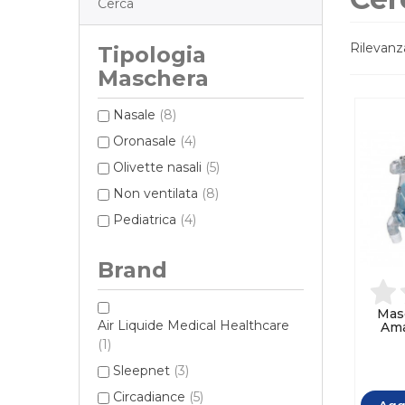
Cerca
Rilevan
Tipologia
Maschera
Nasale
(8)
Oronasale
(4)
Olivette nasali
(5)
Non ventilata
(8)
Pediatrica
(4)
Brand
Masc
Air Liquide Medical Healthcare
Ama
(1)
Sleepnet
(3)
Circadiance
(5)
Aggi