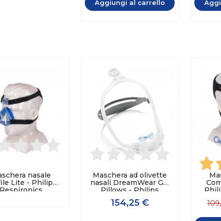
Aggiungi al carrello
Aggi
schera nasale
Maschera ad olivette
Ma
ile Lite - Philips
nasali DreamWear Gel
Comf
Respironics
Pillows - Philips
Phil
Respironics
154,25 €
109