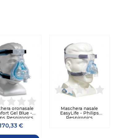
hera oronasale
Maschera nasale
ort Gel Blue -
EasyLife - Philips
ips Respironics
Respironics
170,33 €