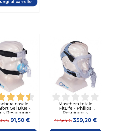
ungi al carrello
schera nasale
Maschera totale
ort Gel Blue -
FitLife - Philips
ips Respironics
Respironics
91,50 €
359,20 €
,36 €
412,84 €