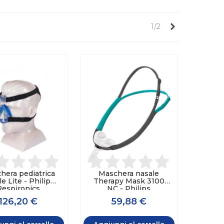
Successivo
1/2
hera pediatrica
Maschera nasale
le Lite - Philips
Therapy Mask 3100
Respironics
NC - Philips
Respironics
126,20 €
59,88 €
ungi al carrello
Aggiungi al carrello