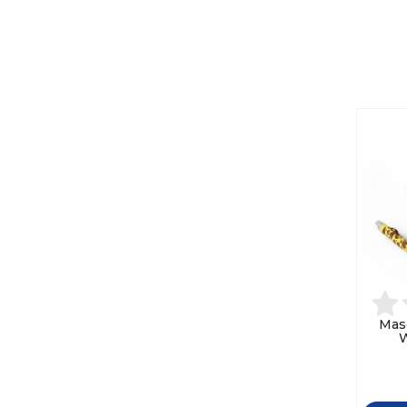
Masc
W