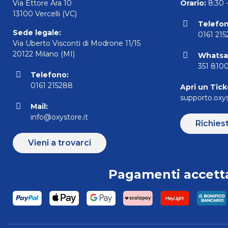
Via Ettore Ara 10
Orario:
8:30 -
13100 Vercelli (VC)
Telefon
Sede legale:
0161 21
Via Uberto Visconti di Modrone 11/15
20122 Milano (MI)
Whatsa
351 810
Telefono:
0161 215288
Apri un Tick
supporto.oxys
Mail:
info@oxystore.it
Richies
Vieni a trovarci
Pagamenti accetta