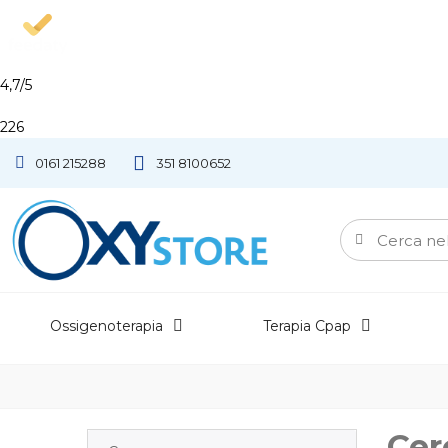
4,7
/5
226
0161 215288
351 8100652
Ossigenoterapia
Terapia Cpap
Cer