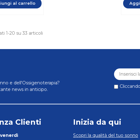
ungi al carrello
Aggi
ati 1-20 su 33 articoli
nno e dell'Ossigenoterapia?
Cliccando 
tante news in anticipo.
nza Clienti
Inizia da qui
 venerdì
Scopri la qualità del tuo sonno