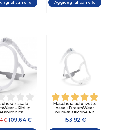
ungi al carrello
Aggiungi al carrello
schera nasale
Maschera ad olivette
mWear - Philips
nasali DreamWear
Respironics
pillows silicone Fit
Pack - Philips
109,64 €
153,92 €
64 €
Respironics