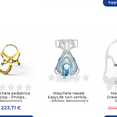
Aggi
hera pediatrica
Maschera nasale
Ma
isp - Philips
EasyLife non ventilata
Drea
Respironics
- Philips Respironics
223,71 €
120,