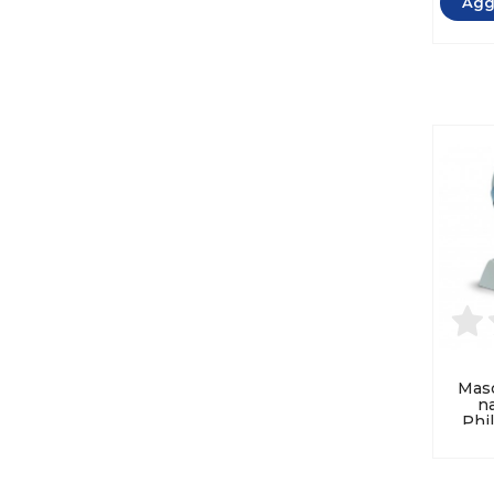
Aggi
Masc
na
Phi