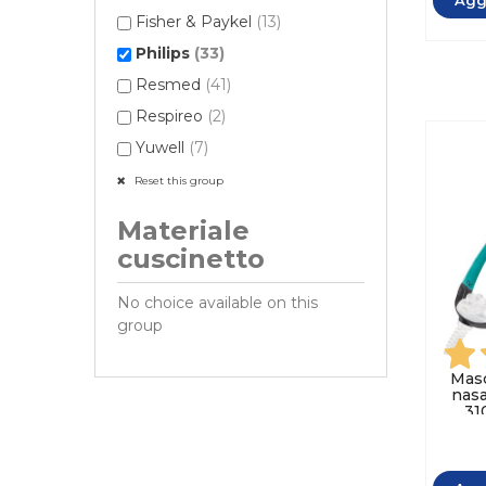
Fisher & Paykel
(13)
Philips
(33)
Resmed
(41)
Respireo
(2)
Yuwell
(7)
Reset this group
Materiale
cuscinetto
No choice available on this
group
Masc
nasa
31