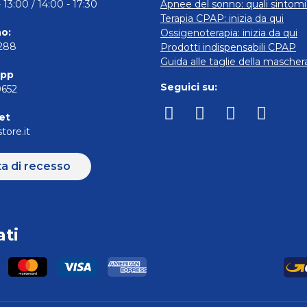
 13:00 / 14:00 - 17:30
Apnee del sonno: quali sintomi
Terapia CPAP: inizia da qui
o:
Ossigenoterapia: inizia da qui
5288
Prodotti indispensabili CPAP
Guida alle taglie della masche
pp
Seguici su:
0652
et
tore.it
ta di recesso
ti