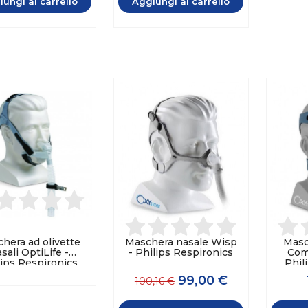
ungi al carrello
Aggiungi al carrello
hera ad olivette
Maschera nasale Wisp
Masc
sali OptiLife -
- Philips Respironics
Comf
lips Respironics
Phil
99,00 €
100,16 €