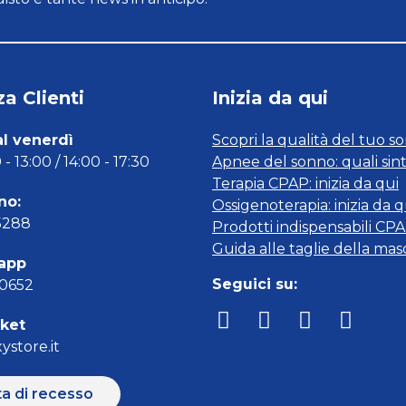
a Clienti
Inizia da qui
al venerdì
Scopri la qualità del tuo s
- 13:00 / 14:00 - 17:30
Apnee del sonno: quali sin
Terapia CPAP: inizia da qui
no:
Ossigenoterapia: inizia da q
5288
Prodotti indispensabili CP
Guida alle taglie della ma
app
Seguici su:
00652
cket
ystore.it
ta di recesso