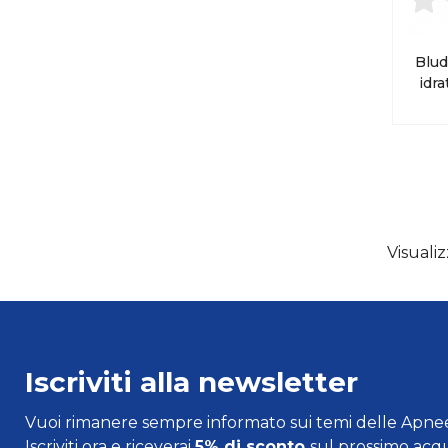
Blu
idra
Visualiz
Iscriviti alla newsletter
Vuoi rimanere sempre informato sui temi delle Apnee
Iscriviti ora e riceverai
5% di sconto
sul prossimo acqu