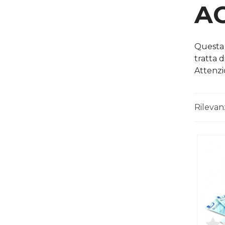
A
Questa c
tratta 
Attenzi
Rileva