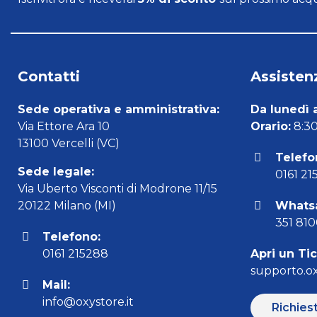
Contatti
Assistenz
Sede operativa e amministrativa:
Da lunedì 
Via Ettore Ara 10
Orario:
8:30 
13100 Vercelli (VC)
Telefo
Sede legale:
0161 21
Via Uberto Visconti di Modrone 11/15
20122 Milano (MI)
Whats
351 81
Telefono:
0161 215288
Apri un Ti
supporto.ox
Mail:
info@oxystore.it
Richies