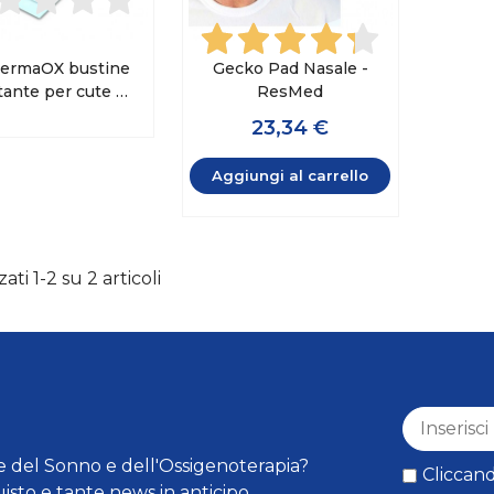
dermaOX bustine
Gecko Pad Nasale -
tante per cute e
ResMed
mucose
23,34 €
Aggiungi al carrello
zati 1-2 su 2 articoli
 del Sonno e dell'Ossigenoterapia?
Cliccand
isto e tante news in anticipo.