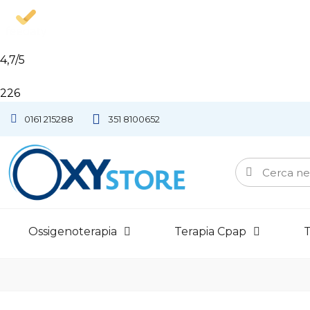
4,7
/5
226
0161 215288
351 8100652
Ossigenoterapia
Terapia Cpap
T